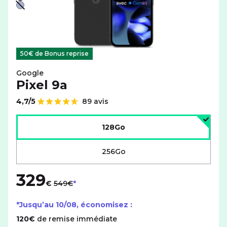
Noir
Violet - indisponible
50€ de Bonus reprise
Google
Pixel 9a
4,7/5
89 avis
Note de
Choisir l'espace de stockage :
128Go
256Go
329
au lieu de
€
549€
*Jusqu’au
10/08
, économisez :
120€
de remise immédiate