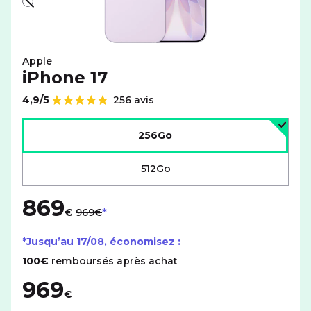
Blanc - indisponible
Apple
iPhone 17
4,9/5
256 avis
Note de
Choisir l'espace de stockage :
256Go
512Go
869
au lieu de
€
969€
*Jusqu’au
17/08
, économisez :
100€
remboursés après achat
969
€