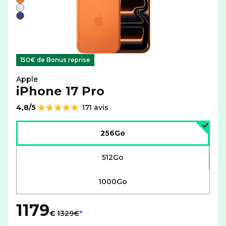
Orange
Argent
Bleu
150€ de Bonus reprise
Apple
iPhone 17 Pro
4,8/5
171 avis
Note de
Choisir l'espace de stockage :
256Go
512Go
1000Go
1179
au lieu de
€
1329€