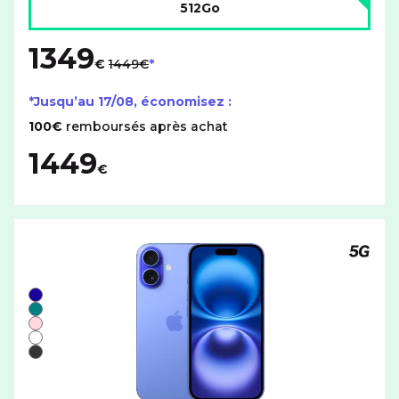
512Go
1349
au lieu de
€
1449€
*Jusqu’au
17/08
, économisez :
100€
remboursés après achat
1449
€
Téléph
Liste de couleurs disponibles pour le APPLE iPhone 16 a
Bleu
Vert
Rose
Blanc
Noir