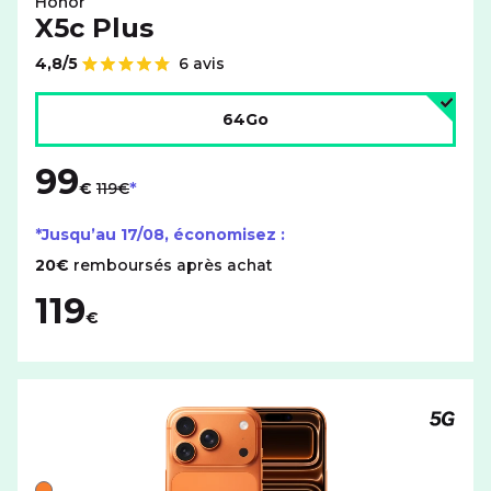
Honor
X5c Plus
4,8/5
6 avis
Note de
Choisir l'espace de stockage :
64Go
99
au lieu de
€
119€
*Jusqu’au
17/08
, économisez :
20€
remboursés après achat
119
€
Téléph
Liste de couleurs disponibles pour le APPLE iPhone 17 P