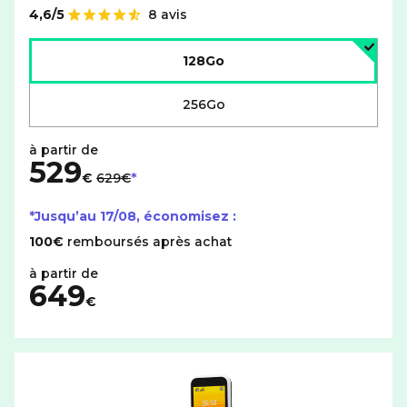
4,6/5
8 avis
Note de
Choisir l'espace de stockage :
128Go
256Go
529
au lieu de
€
629€
*Jusqu’au
17/08
, économisez :
100€
remboursés après achat
649
€