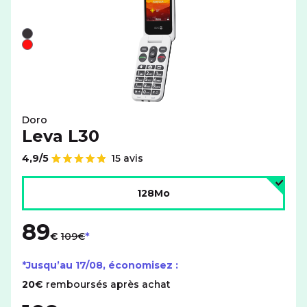
Liste de couleurs disponibles pour le DORO Leva L30 av
Noir
Rouge
Doro
Leva L30
4,9/5
15 avis
Note de
Choisir l'espace de stockage :
128Mo
89
au lieu de
€
109€
*Jusqu’au
17/08
, économisez :
20€
remboursés après achat