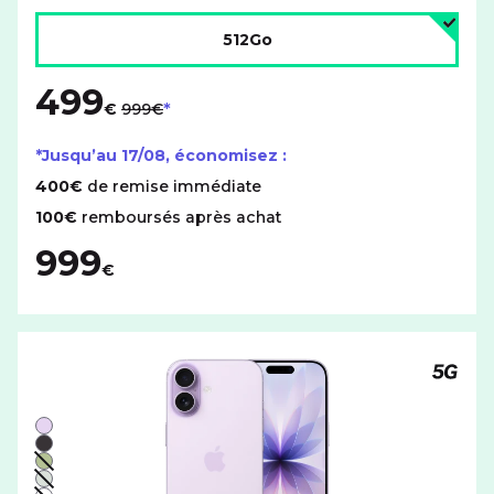
Choisir l'espace de stockage :
512Go
499
au lieu de
€
999€
*Jusqu’au
17/08
, économisez :
400€
de remise immédiate
100€
remboursés après achat
999
€
Téléph
Liste de couleurs disponibles pour le APPLE iPhone 17 a
Violet
Noir
Vert - indisponible
Brume - indisponible