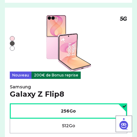
Téléph
Liste de couleurs disponibles pour le SAMSUNG Galaxy Z
Rose
Noir
Blanc
Nouveau
200€ de Bonus reprise
Samsung
Galaxy Z Flip8
Choisir l'espace de stockage :
256Go
512Go