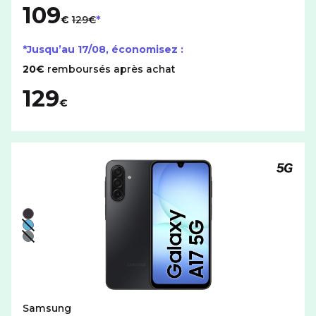
109
au lieu de
€
129€
*Jusqu’au
17/08
, économisez :
20€
remboursés après achat
129
€
Téléph
Liste de couleurs disponibles pour le SAMSUNG Galaxy A
Noir
Bleu - indisponible
Gris - indisponible
Samsung