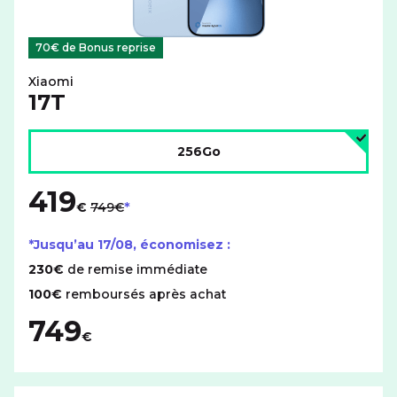
70€ de Bonus reprise
Xiaomi
17T
Choisir l'espace de stockage :
256Go
419
au lieu de
€
749€
*Jusqu’au
17/08
, économisez :
230€
de remise immédiate
100€
remboursés après achat
749
€