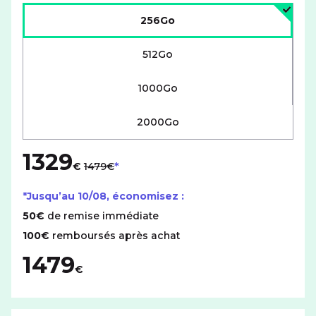
Choisir l'espace de stockage :
256Go
512Go
1000Go
2000Go
1329
au lieu de
€
1479€
*Jusqu’au
10/08
, économisez :
50€
de remise immédiate
100€
remboursés après achat
1479
€