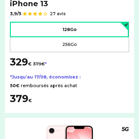
iPhone 13
3,9/5
27 avis
Note de
Choisir l'espace de stockage :
128Go
256Go
329
au lieu de
€
379€
*Jusqu’au
17/08
, économisez :
50€
remboursés après achat
379
€
Téléph