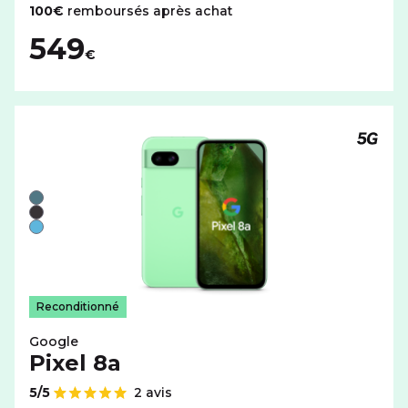
100€
remboursés après achat
549
€
Téléph
Liste de couleurs disponibles pour le GOOGLE Pixel 8a a
Vert
Noir
Bleu
Reconditionné
Google
Pixel 8a
5/5
2 avis
Note de