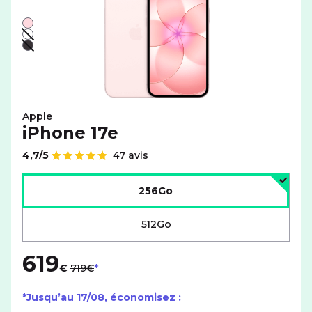
Liste de couleurs disponibles pour le APPLE iPhone 17e 
Rose
Blanc - indisponible
Noir - indisponible
Apple
iPhone 17e
4,7/5
47 avis
Note de
Choisir l'espace de stockage :
256Go
512Go
619
au lieu de
€
719€
*Jusqu’au
17/08
, économisez :