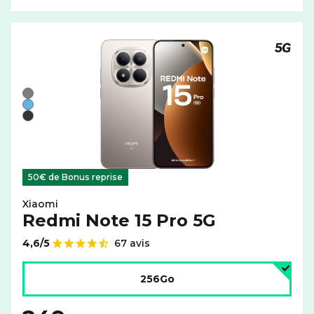
Téléph
Liste de couleurs disponibles pour le XIAOMI Redmi Note
Gris
Bleu
Noir
50€ de Bonus reprise
Xiaomi
Redmi Note 15 Pro 5G
4,6/5
67 avis
Note de
Choisir l'espace de stockage :
256Go
au lieu de