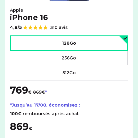
Apple
iPhone 16
4,8/5
310 avis
Note de
Choisir l'espace de stockage :
128Go
256Go
512Go
769
au lieu de
€
869€
*Jusqu’au
17/08
, économisez :
100€
remboursés après achat
869
€