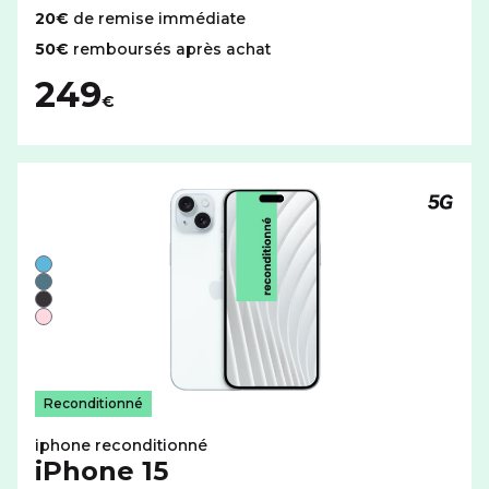
20€
de remise immédiate
50€
remboursés après achat
249
€
Téléph
Liste de couleurs disponibles pour le iPhone reconditio
Bleu
Vert
Noir
Rose
Reconditionné
iphone reconditionné
iPhone 15