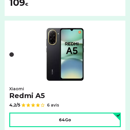
109
€
Liste de couleurs disponibles pour le XIAOMI Redmi A5 a
Noir
Xiaomi
Redmi A5
4,2/5
6 avis
Note de
Choisir l'espace de stockage :
64Go