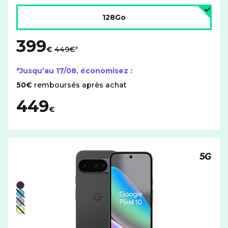
Choisir l'espace de stockage :
128Go
399
au lieu de
€
449€
*Jusqu’au
17/08
, économisez :
50€
remboursés après achat
449
€
Téléph
Liste de couleurs disponibles pour le GOOGLE Pixel 10 a
Noir
Bleu - indisponible
Violet - indisponible
Jaune - indisponible