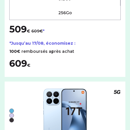
256Go
509
au lieu de
€
609€
*Jusqu’au
17/08
, économisez :
100€
remboursés après achat
609
€
Téléph
Liste de couleurs disponibles pour le XIAOMI 17T avec c
Bleu
Violet
Noir