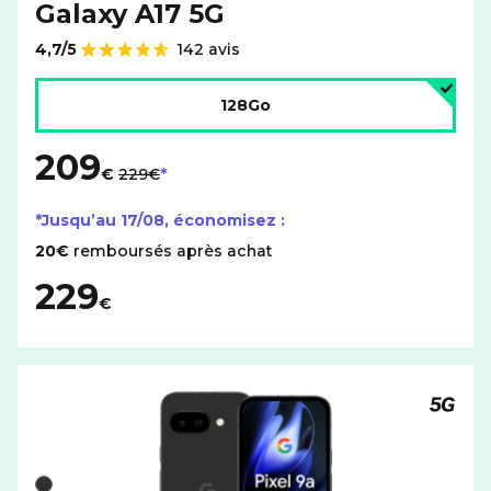
Galaxy A17 5G
4,7/5
142 avis
Note de
Choisir l'espace de stockage :
128Go
209
au lieu de
€
229€
*Jusqu’au
17/08
, économisez :
20€
remboursés après achat
229
€
Téléph
Liste de couleurs disponibles pour le GOOGLE Pixel 9a a