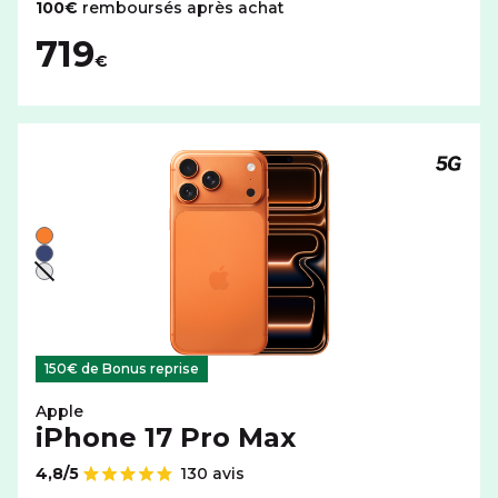
100€
remboursés après achat
719
€
Téléph
Liste de couleurs disponibles pour le APPLE iPhone 17 P
Orange
Bleu
Argent - indisponible
150€ de Bonus reprise
Apple
iPhone 17 Pro Max
4,8/5
130 avis
Note de