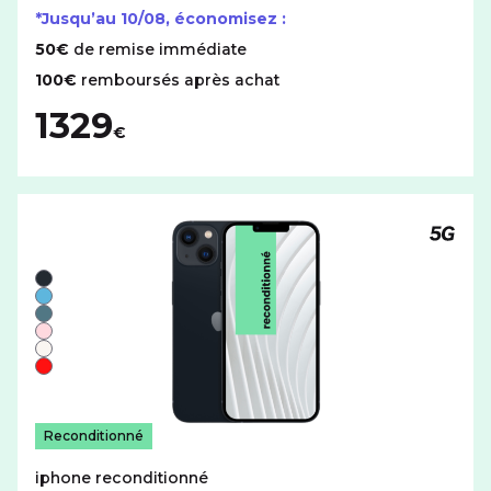
*Jusqu’au
10/08
, économisez :
50€
de remise immédiate
100€
remboursés après achat
1329
€
Téléph
Liste de couleurs disponibles pour le iPhone reconditio
Noir
Bleu
Vert
Rose
Blanc
Rouge
Reconditionné
iphone reconditionné