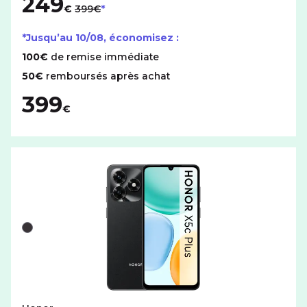
249
€
399€
*Jusqu’au
10/08
, économisez :
100€
de remise immédiate
50€
remboursés après achat
399
€
Liste de couleurs disponibles pour le HONOR X5c Plus a
Noir