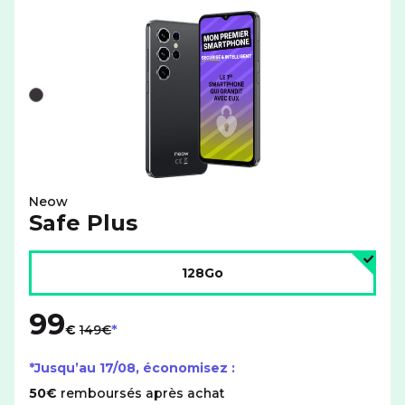
Liste de couleurs disponibles pour le NEOW Safe Plus av
Noir
Neow
Safe Plus
Choisir l'espace de stockage :
128Go
99
au lieu de
€
149€
*Jusqu’au
17/08
, économisez :
50€
remboursés après achat