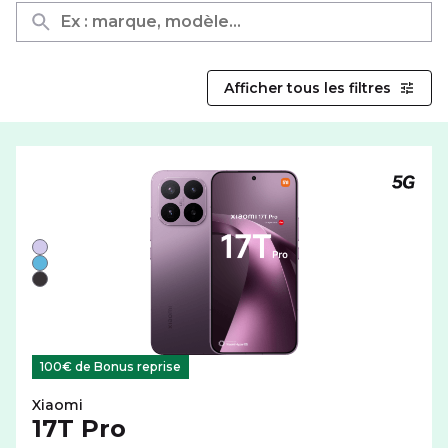
Afficher tous les filtres
Téléph
Liste de couleurs disponibles pour le XIAOMI 17T Pro av
Violet
Bleu
Noir
100€ de Bonus reprise
Xiaomi
17T Pro