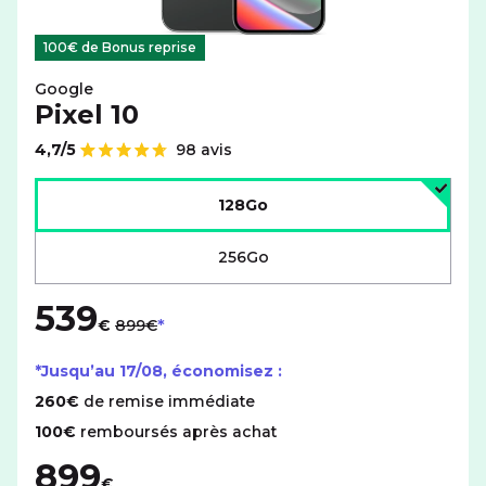
100€ de Bonus reprise
Google
Pixel 10
4,7/5
98 avis
Note de
Choisir l'espace de stockage :
128Go
256Go
539
au lieu de
€
899€
*Jusqu’au
17/08
, économisez :
260€
de remise immédiate
100€
remboursés après achat
899
€