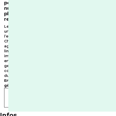
pour un
numérique
plus
responsable
Le numérique a
un impact sur
l’environnement.
Chez RED, nous
agissons pour
limiter cet
impact et
encourager des
gestes simples,
concrets et
durables.
Ensemble, on
gère
.
En savoir
plus sur nos
actions
Infos