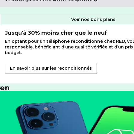
Voir nos bons plans
Avec
Jusqu'à 30% moins cher que le neuf
RED
En optant pour un téléphone reconditionné chez RED, vou
by
responsable, bénéficiant d’une qualité vérifiée et d’un pri
SFR,
budget.
adoptez
En savoir plus sur les reconditionnés
le
reconditionné
en
toute
sérénité