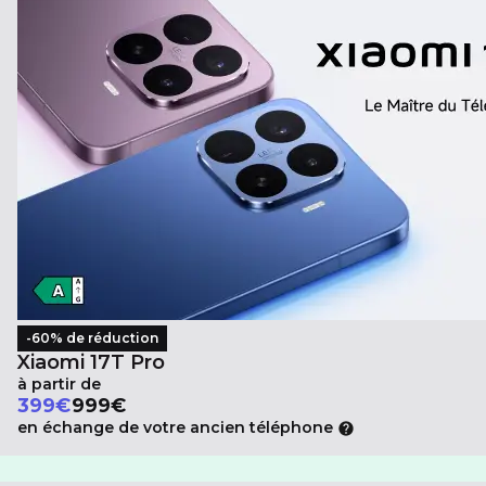
-60% de réduction
Xiaomi 17T Pro
à partir de
Au lieu de
399
€
999€
en échange de votre ancien téléphone