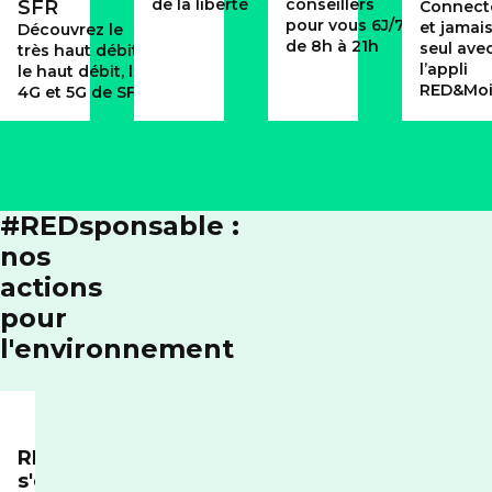
de la liberté
conseillers
SFR
Connect
pour vous 6J/7
et jamai
Découvrez le
de 8h à 21h
seul ave
très haut débit,
l’appli
le haut débit, la
RED&Mo
4G et 5G de SFR
#REDsponsable :
nos
actions
pour
l'environnement
RED
s'engage