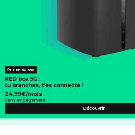
Prix en baisse
RED box 5G :
tu branches, t'es connecté !
24,99
€/mois
Sans engagement
Découvrir