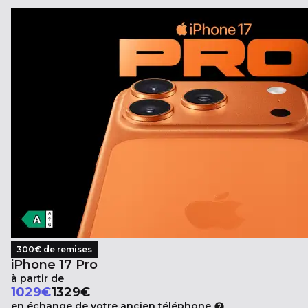
300€ de remises
iPhone 17 Pro
à partir de
Au lieu de
1029
€
1329€
en échange de votre ancien téléphone