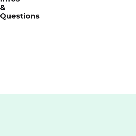
&
Questions
Pourquoi
choisir
RED by
SFR ?
Comment
contacter
RED by
SFR ?