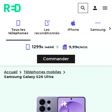
Tous les
Les
iPhone
Samsung
téléphones
reconditionnés
Forfait RED 60Go 4G
au lieu de :
1299
9,99
Samsung
Galaxy S26 Ultra
1469€
€
€
/MOIS
Sans engagement
Commander
Accueil
Téléphones mobiles
samsung
Galaxy S26 Ultra