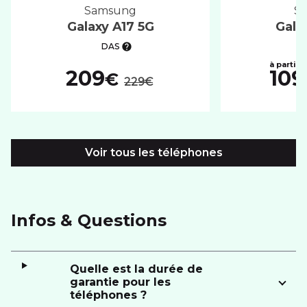
samsung
Galaxy A17 5G
Gala
DAS
au lieu de :
209
109
€
229€
Voir tous les téléphones
Infos & Questions
Quelle est la durée de
garantie pour les
téléphones ?