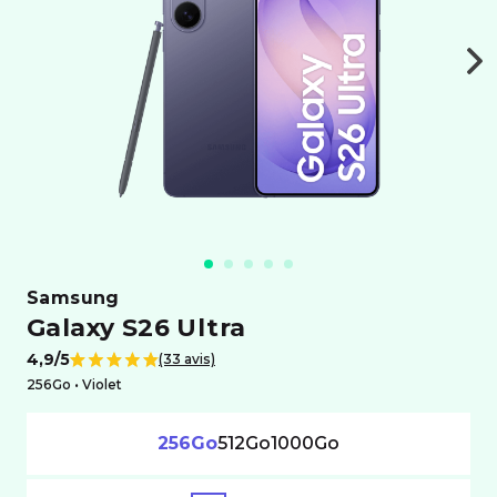
samsung
Galaxy S26 Ultra
4,9/5
(33 avis)
Note de
256Go •
violet
256Go
512Go
1000Go