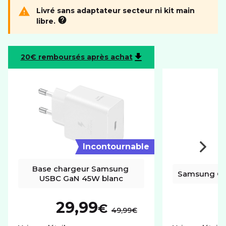
ÉCRAN
Livré sans adaptateur secteur ni kit main
libre.
Résolution
3120 x 1440 px
Taille diagonale
6.9"
20€ remboursés après achat
CONNECTIVITÉ
Format carte SIM
nano
eSIM
MÉMOIRE
Mémoire utilisateur
256Go
Incontournable
Port carte mémoire
Non
Base chargeur Samsung 
Samsung Ga
USBC GaN 45W blanc
PHOTO ET VIDÉO
Autofocus
29,99
€
au lieu de :
49,99€
RÉSEAU