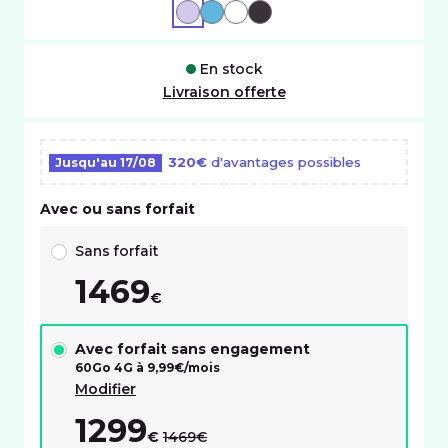
VIOLET
BLEU
BLANC
NOIR
En stock
Livraison offerte
320€
d'avantages possibles
Jusqu'au
17/08
Avec ou sans forfait
Choix avec ou sans forfait RED
Sans forfait
1469
€
Avec forfait sans engagement
60Go 4G à
9,99
€/mois
Modifier
1299
au lieu de :
€
1469€