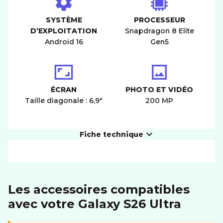
SYSTÈME
PROCESSEUR
D’EXPLOITATION
Snapdragon 8 Elite
Android 16
Gen5
ÉCRAN
PHOTO ET VIDÉO
Taille diagonale : 6,9"
200 MP
Fiche technique
PRODUIT
Les accessoires compatibles
Dimensions (LxIxH)
163.6 x 78.1 x 7.9 mm
avec votre Galaxy S26 Ultra
Poids
214 g