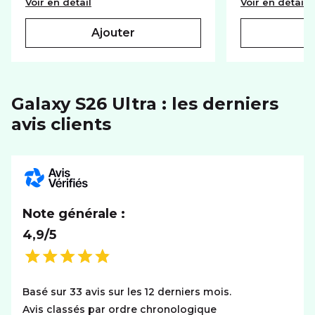
Base chargeur Samsung USBC GaN 45W bla
S
Voir en détail
Voir en détail
Réseaux
5G+
ajouter
SYSTÈME D'EXPLOITATION
Système
Android
Galaxy S26 Ultra : les derniers
avis clients
Note générale :
4,9/5
Basé sur 33 avis sur les 12 derniers mois.
Avis classés par ordre chronologique