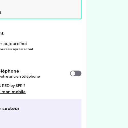
t
nt
r aujourd’hui
ursés après achat
téléphone
votre ancien téléphone
nt RED by SFR ?
r mon mobile
r secteur