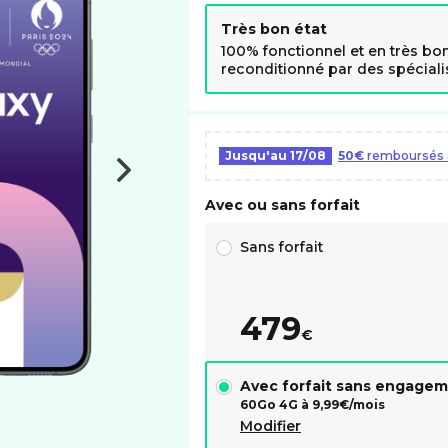
Très bon état
100% fonctionnel et en très bon
reconditionné par des spécialist
Jusqu'au
17/08
50€
remboursés a
Avec ou sans forfait
Choix avec ou sans forfait RED
Sans forfait
479
€
Avec forfait sans engage
60Go 4G à
9,99
€/mois
Modifier