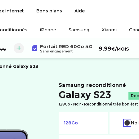
ox internet
Bons plans
Aide
conditionnés
iPhone
Samsung
Xiaomi
Goog
Forfait RED 60Go 4G
u lieu de :
9,99
€
/MOIS
79€
Sans engagement
ionné
Galaxy S23
samsung reconditionné
Galaxy S23
Rec
128Go •
noir
• Reconditionné très bon état
128Go
Noi
NOIR