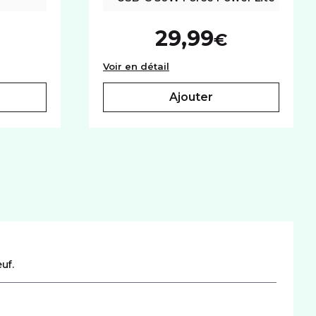
29,99
€
parente Samsung Galaxy S23
Base chargeur secteur USB-A
Voir en détail
ajouter
uf.