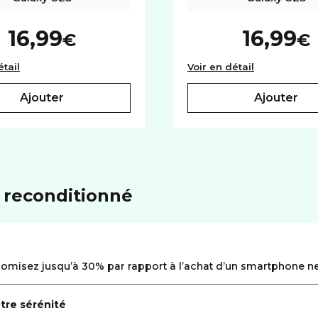
16,99
16,99
€
€
amsung noir
Verre trempé Samsung Galaxy S23
Coque trans
étail
Voir en détail
ajouter
ajouter
 reconditionné
omisez jusqu’à 30% par rapport à l’achat d’un smartphone ne
tre sérénité