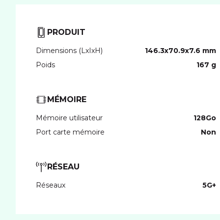
PRODUIT
Dimensions (LxIxH)
146.3x70.9x7.6 mm
Poids
167 g
MÉMOIRE
Mémoire utilisateur
128Go
Port carte mémoire
Non
RÉSEAU
Réseaux
5G+