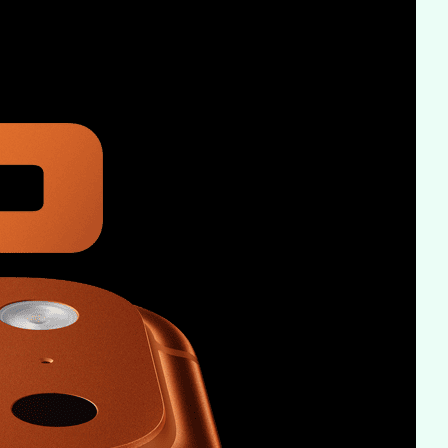
seaux
5G+