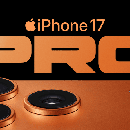
Autofocus
Ré