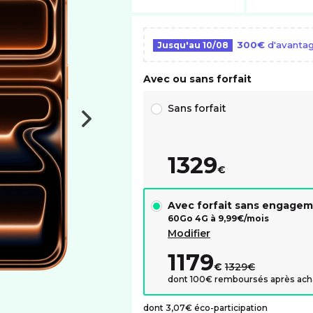
300€
d'avantag
Jusqu'au
10/08
Avec ou sans forfait
Choix avec ou sans forfait RED
Sans forfait
1329
€
Avec forfait sans engage
60Go 4G à
9,99
€/mois
Modifier
1179
au lieu de :
€
1329€
dont 100€ remboursés après ach
dont 3,07€ éco-participation