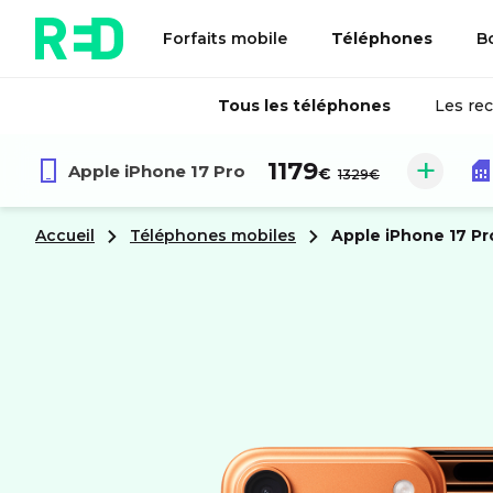
Forfaits mobile
Téléphones
B
Tous les téléphones
Les re
au lieu de :
1179
Apple
iPhone 17 Pro
€
1329€
Accueil
Téléphones mobiles
apple
iPhone 17 Pr