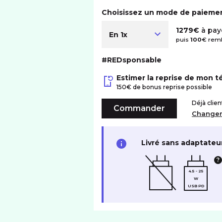
Choisissez un mode de paieme
1279€
à paye
En 1x
puis
100
€ remb
#REDsponsable
Estimer la reprise de mon 
150€ de bonus reprise possible
Déjà clie
Commander
Change
Livré sans adaptateu
4.5 - 25
W
USB PD