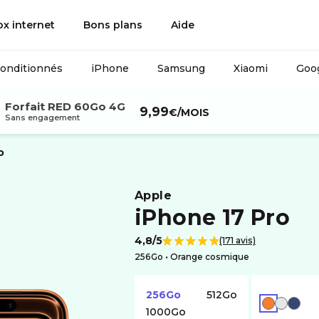
ox internet
Bons plans
Aide
conditionnés
iPhone
Samsung
Xiaomi
Goog
Forfait RED 60Go 4G
9,99
€
/MOIS
Sans engagement
o
apple
iPhone 17 Pro
4,8/5
(171 avis)
Note de
256Go •
orange cosmique
256Go
512Go
ORANGE
ARGENT
BLEU
1000Go