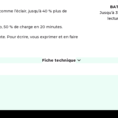
BAT
comme l’éclair, jusqu’à 40 % plus de
Jusqu’à 
lectu
éo, 50 % de charge en 20 minutes.
te. Pour écrire, vous exprimer et en faire
Fiche technique
ÉCRAN
Résolution
2622x1206 px
For
Taille diagonale
6.3"
eS
PHOTO ET VIDÉO