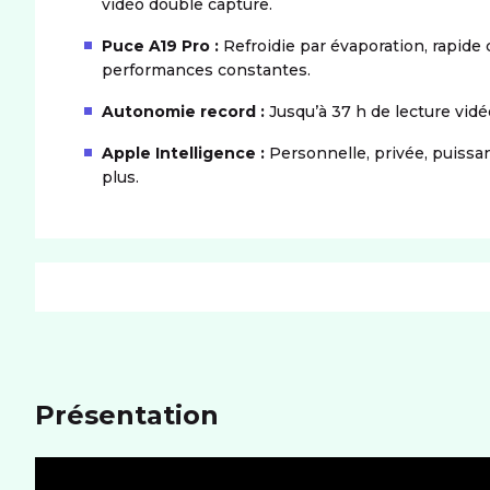
vidéo double capture.
Puce A19 Pro :
Refroidie par évaporation, rapide 
performances constantes.
Autonomie record :
Jusqu’à 37 h de lecture vid
Apple Intelligence :
Personnelle, privée, puissan
plus.
PRODUIT
Dimensions (LxIxH)
150x71,9x8,75 mm
Poids
204 g
Présentation
MÉMOIRE