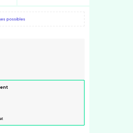
es possibles
ment
at