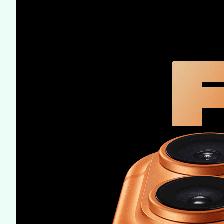
Mémoire utilisateur
256Go
Port carte mémoire
Non
SYSTÈME D'EXPLOITATION
Système
iOS