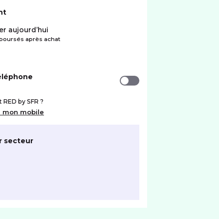
nt
r aujourd’hui
oursés après achat
téléphone
nt RED by SFR ?
r mon mobile
r secteur