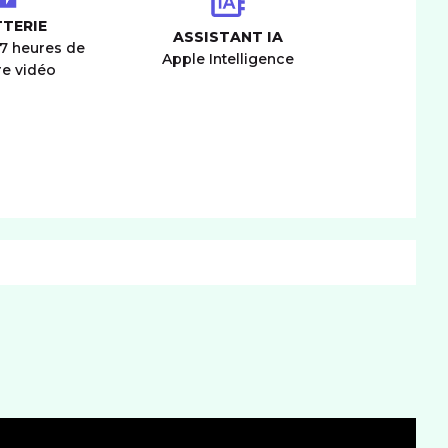
TERIE
ASSISTANT IA
37 heures de
Apple Intelligence
re vidéo
CONNECTIVITÉ
mat carte SIM
nano
IM
RÉSEAU