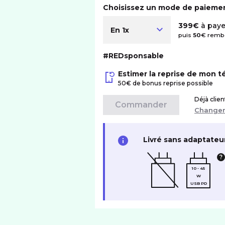
Choisissez un mode de paieme
399€
à paye
En 1x
puis
50
€ rembo
#REDsponsable
Estimer la reprise de mon 
50€ de bonus reprise possible
Déjà clie
Commander
Change
Livré sans adaptateu
10 - 45
W
USB PD