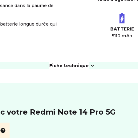
ssance dans la paume de
batterie longue durée qui
BATTERIE
5110 mAh
Fiche technique
ÉCRAN
Résolution
2712*1220 px
For
Taille diagonale
6.67"
eS
ec votre Redmi Note 14 Pro 5G
PHOTO ET VIDÉO