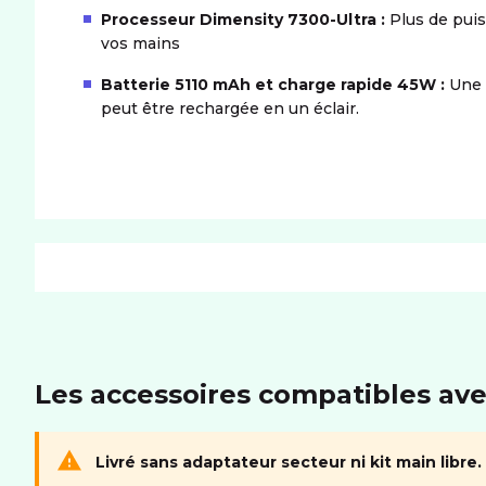
Processeur Dimensity 7300-Ultra :
Plus de pui
vos mains
Batterie 5110 mAh et charge rapide 45W :
Une 
peut être rechargée en un éclair.
PRODUIT
Dimensions (LxIxH)
162.24*74.23*8.4 mm
Les accessoires compatibles av
MÉMOIRE
Livré sans adaptateur secteur ni kit main libre.