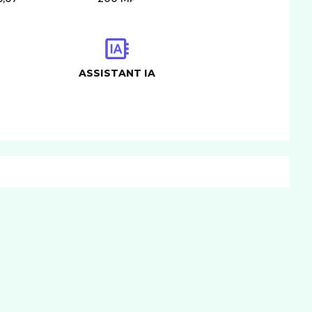
ASSISTANT IA
CONNECTIVITÉ
mat carte SIM
nano
IM
BATTERIE