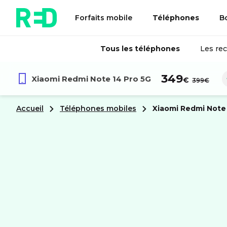
Forfaits mobile
Téléphones
B
Tous les téléphones
Les re
au lieu 
349
Xiaomi
Redmi Note 14 Pro 5G
€
399€
Accueil
Téléphones mobiles
xiaomi
Redmi Note 