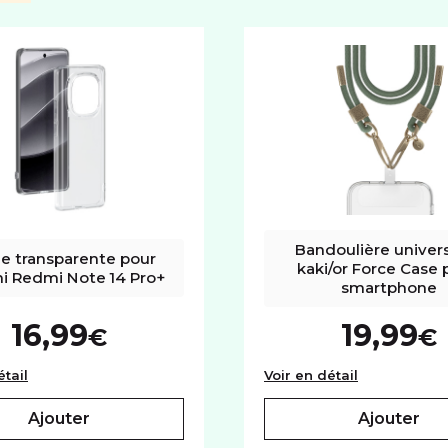
Autofocus
Cap
SYSTÈME D'EXPLOITATION
Système
Android
Bandoulière univers
e transparente pour 
kaki/or Force Case 
i Redmi Note 14 Pro+
smartphone
16,99
19,99
€
€
Coque transparente pour Xiaomi Redmi Note 14 Pro+
Bandoulière 
étail
Voir en détail
ajouter
ajouter