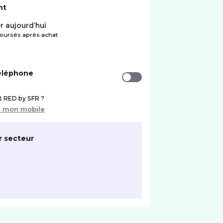
nt
r aujourd’hui
ursés après achat
téléphone
nt RED by SFR ?
r mon mobile
r secteur