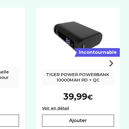
acité
5110 mAh
Incontournable
elle 
TIGER POWER POWERBANK 
pour 
10000MAH PD + QC
39,99
€
universelle kaki/or Force Case pour smartphone
TIGER POWER POWERBANK 1
Voir en détail
ajouter