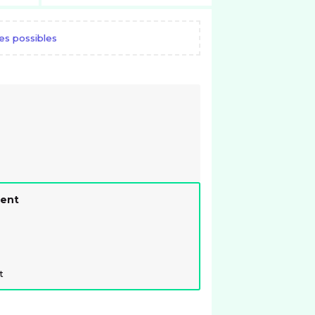
es possibles
ment
t