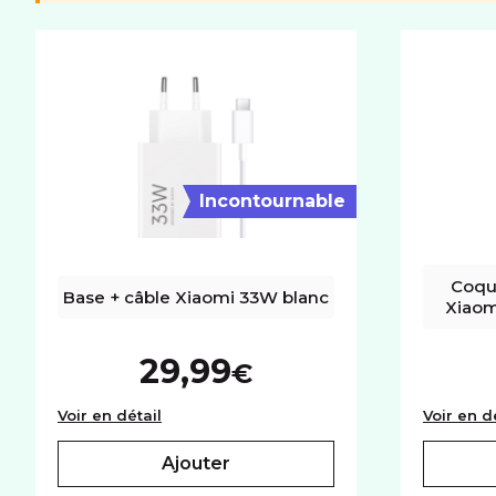
Mémoire utilisateur
256Go
Port carte mémoire
Non
RÉSEAU
Réseaux
5G+
Incontournable
Coqu
Base + câble Xiaomi 33W blanc
Xiaom
29,99
€
Base + câble Xiaomi 33W blanc
Voir en détail
Voir en d
ajouter