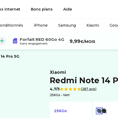
ox internet
Bons plans
Aide
conditionnés
iPhone
Samsung
Xiaomi
Goog
Forfait RED 60Go 4G
de :
9,99
€
/MOIS
Sans engagement
14 Pro 5G
xiaomi
Redmi Note 14 P
4,7/5
(287 avis)
Note de
256Go •
vert
256Go
VERT
NOIR