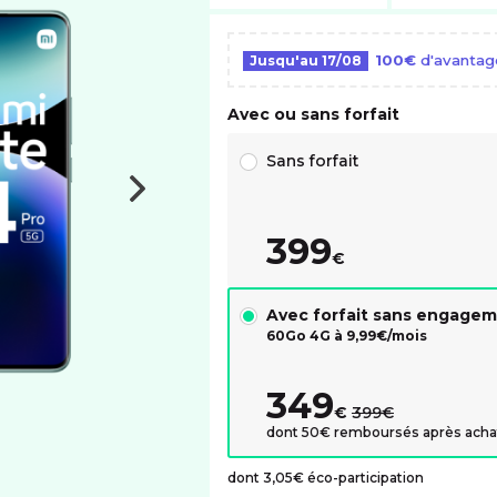
100€
d'avantag
Jusqu'au
17/08
Avec ou sans forfait
Choix avec ou sans forfait RED
Sans forfait
399
€
Avec forfait sans engage
60Go 4G à
9,99
€/mois
349
au lieu de :
€
399€
dont 50€ remboursés après acha
dont 3,05€ éco-participation