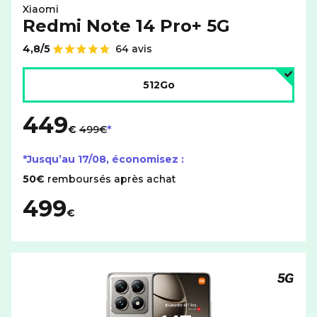
Xiaomi
Redmi Note 14 Pro+ 5G
4,8/5
64 avis
Note de
Choisir l'espace de stockage :
512Go
449
au lieu de
€
499€
*Jusqu’au
17/08
, économisez :
50€
remboursés après achat
499
€
Téléph