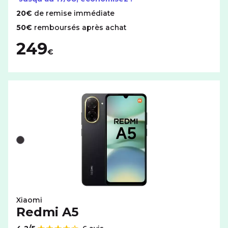
20€
de remise immédiate
50€
remboursés après achat
249
€
Liste de couleurs disponibles pour le XIAOMI Redmi A5 a
Noir
Xiaomi
Redmi A5