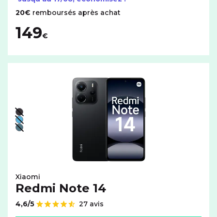
20€
remboursés après achat
149
€
Liste de couleurs disponibles pour le XIAOMI Redmi Note
Noir - indisponible
Bleu - indisponible
Vert - indisponible
Xiaomi
Redmi Note 14
4,6/5
27 avis
Note de