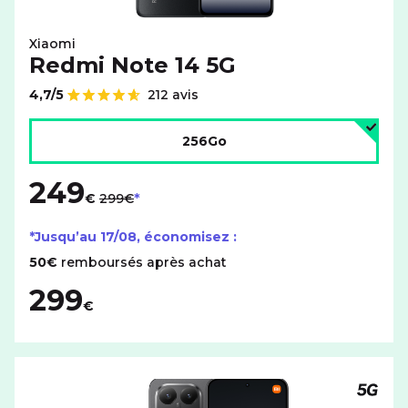
Xiaomi
Redmi Note 14 5G
4,7/5
212 avis
Note de
Choisir l'espace de stockage :
256Go
249
au lieu de
€
299€
*Jusqu’au
17/08
, économisez :
50€
remboursés après achat
299
€
Téléph