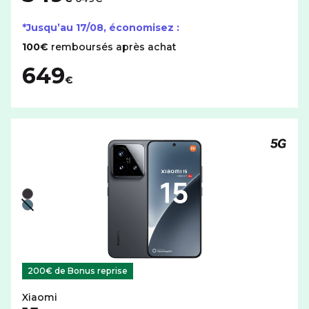
*Jusqu’au
17/08
, économisez :
100€
remboursés après achat
649
€
Téléph
Liste de couleurs disponibles pour le XIAOMI 15 avec cet
Noir
Vert - indisponible
200€ de Bonus reprise
Xiaomi