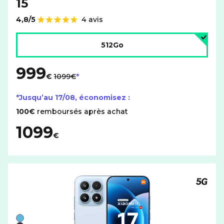
15
4,8/5
4 avis
Note de
Choisir l'espace de stockage :
512Go
999
au lieu de
€
1099€
*Jusqu’au
17/08
, économisez :
100€
remboursés après achat
1099
€
Téléph
Liste de couleurs disponibles pour le XIAOMI 17 avec cet
Bleu