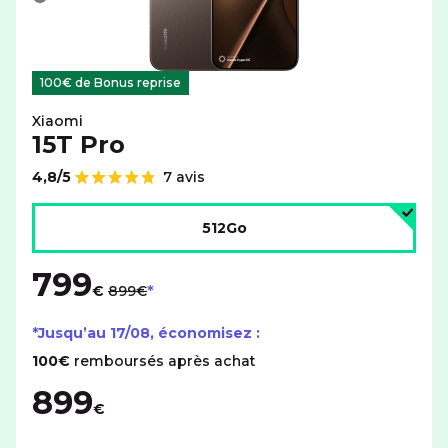
Gris
100€ de Bonus reprise
Xiaomi
15T Pro
4,8/5
7 avis
Note de
Choisir l'espace de stockage :
512Go
799
au lieu de
€
899€
*Jusqu’au
17/08
, économisez :
100€
remboursés après achat
899
€