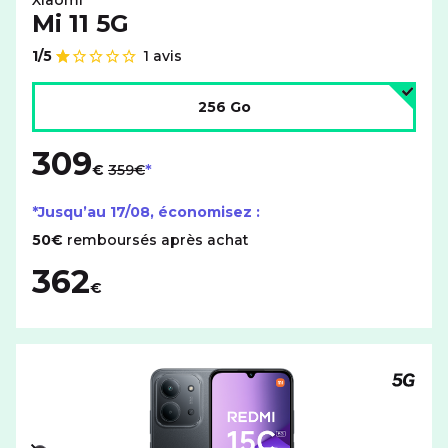
Xiaomi
Mi 11 5G
1/5
1 avis
Note de
Choisir l'espace de stockage :
256 Go
309
au lieu de
€
359€
*Jusqu’au
17/08
, économisez :
50€
remboursés après achat
362
€
Téléph