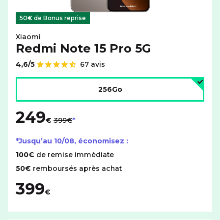
50€ de Bonus reprise
Xiaomi
Redmi Note 15 Pro 5G
4,6/5
67 avis
Note de
Choisir l'espace de stockage :
256Go
249
au lieu de
€
399€
*Jusqu’au
10/08
, économisez :
100€
de remise immédiate
50€
remboursés après achat
399
€