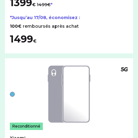
1399
au lieu de
€
1499€
*Jusqu’au
17/08
, économisez :
100€
remboursés après achat
1499
€
Téléph
Liste de couleurs disponibles pour le XIAOMI Mi 11 5G av
Bleu
Reconditionné