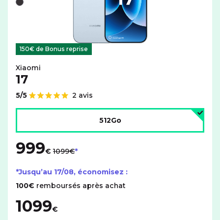
Noir
150€ de Bonus reprise
Xiaomi
17
5/5
2 avis
Note de
Choisir l'espace de stockage :
512Go
999
au lieu de
€
1099€
*Jusqu’au
17/08
, économisez :
100€
remboursés après achat
1099
€