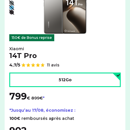
Liste de couleurs disponibles pour le XIAOMI 14T Pro av
Gris - indisponible
Bleu - indisponible
Noir - indisponible
150€ de Bonus reprise
Xiaomi
14T Pro
4,7/5
11 avis
Note de
Choisir l'espace de stockage :
512Go
799
au lieu de
€
899€
*Jusqu’au
17/08
, économisez :
100€
remboursés après achat