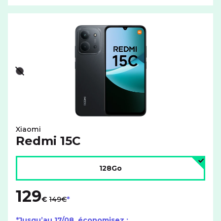
Liste de couleurs disponibles pour le XIAOMI Redmi 15C 
Noir - indisponible
Xiaomi
Redmi 15C
Choisir l'espace de stockage :
128Go
129
au lieu de
€
149€
*Jusqu’au
17/08
, économisez :