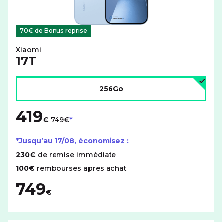
70€ de Bonus reprise
Xiaomi
17T
Choisir l'espace de stockage :
256Go
419
au lieu de
€
749€
*Jusqu’au
17/08
, économisez :
230€
de remise immédiate
100€
remboursés après achat
749
€