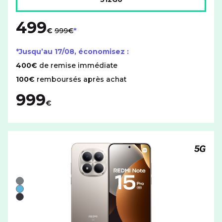
499
au lieu de
€
999€
*Jusqu’au
17/08
, économisez :
400€
de remise immédiate
100€
remboursés après achat
999
€
Téléph
Liste de couleurs disponibles pour le XIAOMI Redmi Note
Gris
Bleu
Noir