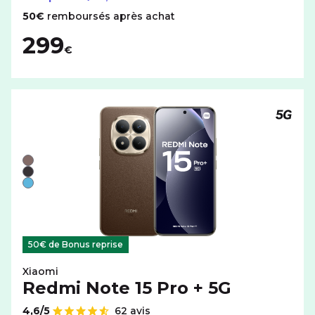
50€
remboursés après achat
299
€
Téléph
Liste de couleurs disponibles pour le XIAOMI Redmi Note
Marron
Noir
Bleu
50€ de Bonus reprise
Xiaomi
Redmi Note 15 Pro + 5G
4,6/5
62 avis