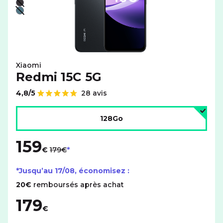
Liste de couleurs disponibles pour le XIAOMI Redmi 15C 
Noir - indisponible
Vert - indisponible
Xiaomi
Redmi 15C 5G
4,8/5
28 avis
Note de
Choisir l'espace de stockage :
128Go
159
au lieu de
€
179€
*Jusqu’au
17/08
, économisez :
20€
remboursés après achat
179
€