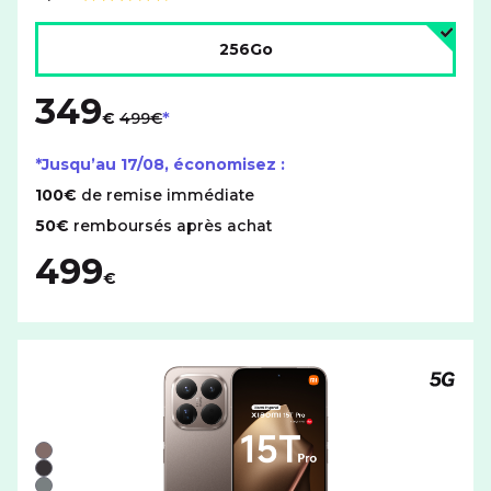
Note de
Choisir l'espace de stockage :
256Go
349
au lieu de
€
499€
*Jusqu’au
17/08
, économisez :
100€
de remise immédiate
50€
remboursés après achat
499
€
Téléph
Liste de couleurs disponibles pour le XIAOMI 15T Pro av
Marron
Noir