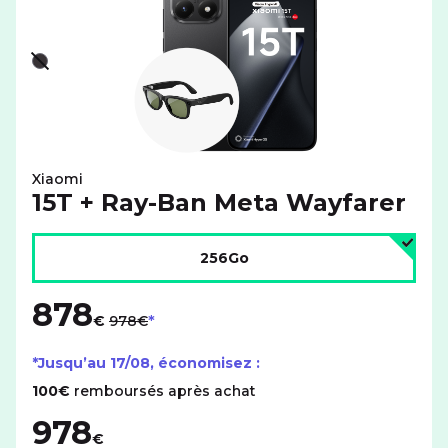
Noir - indisponible
Xiaomi
15T + Ray-Ban Meta Wayfarer
Choisir l'espace de stockage :
256Go
878
au lieu de
€
978€
*Jusqu’au
17/08
, économisez :
100€
remboursés après achat
978
€