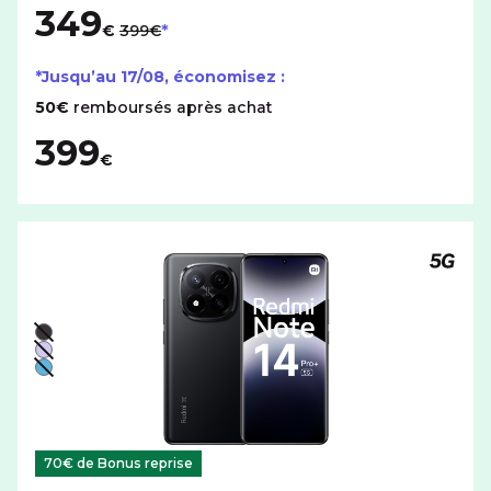
349
au lieu de
€
399€
*Jusqu’au
17/08
, économisez :
50€
remboursés après achat
399
€
Téléph
Liste de couleurs disponibles pour le XIAOMI Redmi Note
Noir - indisponible
Violet - indisponible
Bleu - indisponible
70€ de Bonus reprise