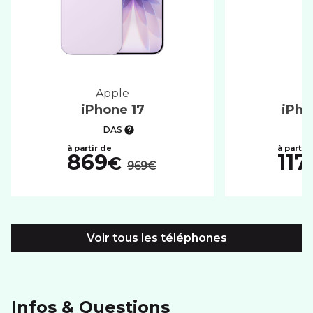
apple
iPhone 17
iPho
DAS
au lieu de :
869
117
€
969€
Voir tous les téléphones
Infos & Questions