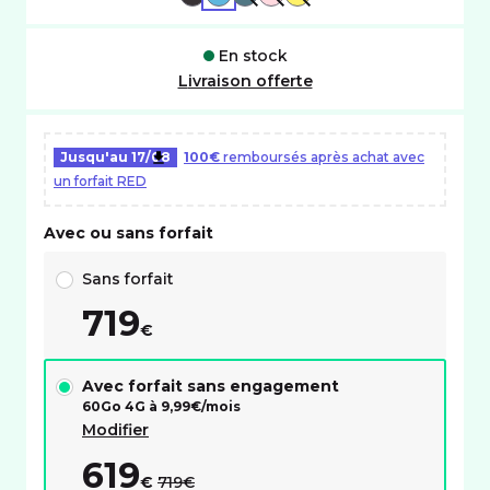
En stock
Livraison offerte
Jusqu'au
17/08
100€
remboursés après achat avec
un forfait RED
Avec ou sans forfait
Choix avec ou sans forfait RED
Sans forfait
719
€
Avec forfait sans engagement
60Go 4G à
9,99
€/mois
Modifier
619
au lieu de :
€
719€