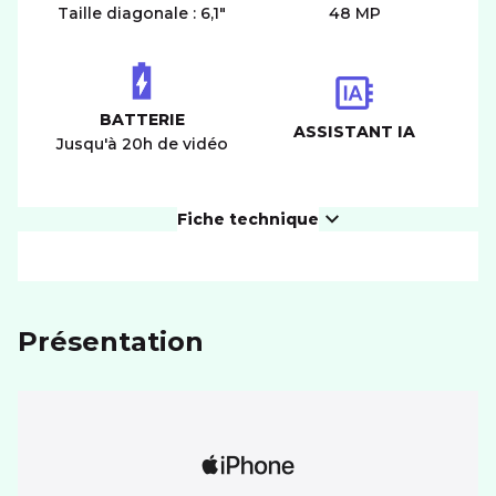
Taille diagonale : 6,1"
48 MP
BATTERIE
ASSISTANT IA
Jusqu'à 20h de vidéo
Fiche technique
PRODUIT
Présentation
Dimensions (LxIxH)
147,6x71,6x7,8 mm
Poids
171 g
ÉCRAN
Résolution
2556 x 1179 px