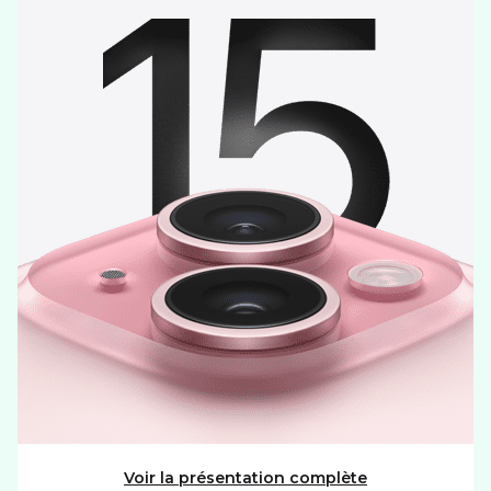
Taille diagonale
6.1"
CONNECTIVITÉ
Format carte SIM
nano
eSIM
MÉMOIRE
Mémoire utilisateur
128Go
Port carte mémoire
Non
PHOTO ET VIDÉO
Autofocus
RÉSEAU
Réseaux
5G+
Voir la présentation complète