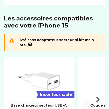
SYSTÈME D'EXPLOITATION
Système
iOS
Les accessoires compatibles
avec votre iPhone 15
Livré sans adaptateur secteur ni kit main
libre.
Incontournable
Base chargeur secteur USB-A 
Coque sili