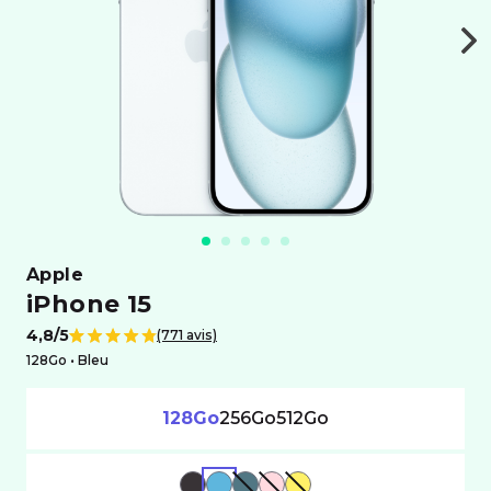
apple
iPhone 15
4,8/5
(771 avis)
Note de
128Go •
bleu
128Go
256Go
512Go
NOIR
BLEU
VERT
ROSE
OR