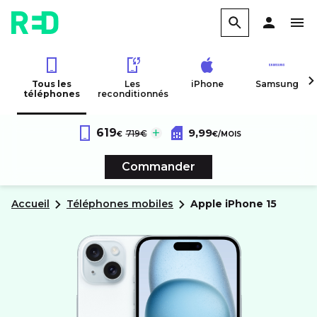
Tous les
Les
iPhone
Samsung
téléphones
reconditionnés
Forfait RED 60Go 4G
au lieu de :
619
9,99
Apple
iPhone 15
719€
€
€
/MOIS
Sans engagement
Commander
Accueil
Téléphones mobiles
apple
iPhone 15