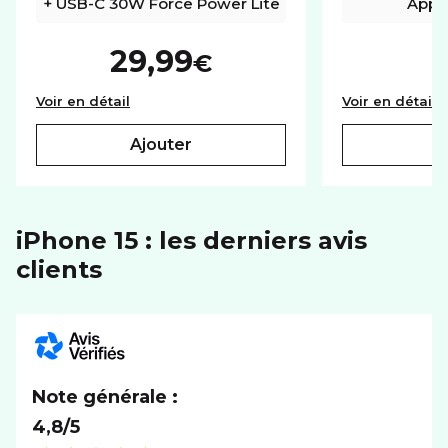
+ USB-C 30W Force Power Lite
Apple
29,99
€
Base chargeur secteur USB-A + USB-C 30W F
C
Voir en détail
Voir en détail
ajouter
iPhone 15 : les derniers avis
clients
Note générale :
4,8/5