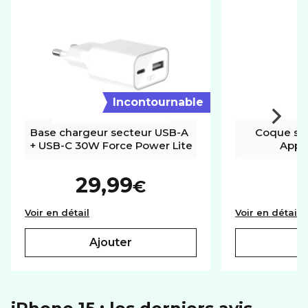
Incontournable
Base chargeur secteur USB-A 
Coque sili
+ USB-C 30W Force Power Lite
Apple
29,99
€
Base chargeur secteur USB-A + USB-C 30W F
C
Voir en détail
Voir en détail
ajouter