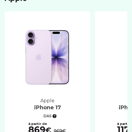
apple
iPhone 17
iPho
DAS
au lieu de :
869
117
€
969€