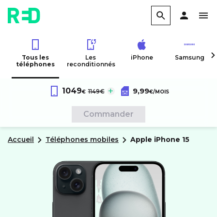
Tous les
Les
iPhone
Samsung
téléphones
reconditionnés
Forfait RED 60Go 4G
au lieu de :
1049
9,99
Apple
iPhone 15
1149€
€
€
/MOIS
Sans engagement
Commander
Accueil
Téléphones mobiles
apple
iPhone 15