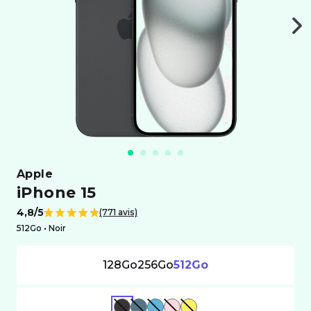
apple
iPhone 15
4,8/5
(771 avis)
Note de
512Go •
noir
128Go
256Go
512Go
NOIR
VERT
BLEU
ROSE
OR