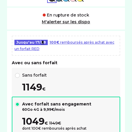
En rupture de stock
M'alerter sur les dispo
Jusqu'au
17/08
100€
remboursés après achat avec
un forfait RED
Avec ou sans forfait
Choix avec ou sans forfait RED
Sans forfait
1149
€
Avec forfait sans engagement
60Go 4G à
9,99
€/mois
1049
au lieu de :
€
1149€
dont 100€ remboursés après achat