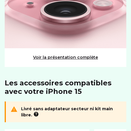
PHOTO ET VIDÉO
Autofocus
RÉSEAU
Réseaux
5G+
Voir la présentation complète
SYSTÈME D'EXPLOITATION
Système
iOS
Les accessoires compatibles
avec votre iPhone 15
Livré sans adaptateur secteur ni kit main
libre.