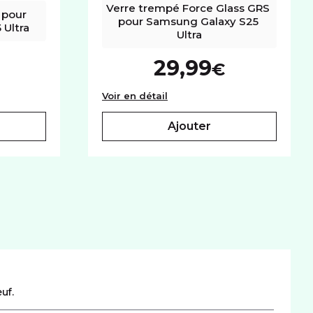
Verre trempé Force Glass GRS 
pour 
pour Samsung Galaxy S25 
Ultra
Ultra
29,99
€
ltra
parente pour Samsung Galaxy S25 Ultra
Verre trempé Force Glass GR
Voir en détail
ajouter
uf.