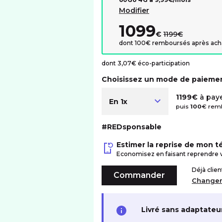
Modifier
1099
au lieu de :
€
1199€
dont 100€ remboursés après ach
dont 3,07€ éco-participation
Choisissez un mode de paieme
1199€
à paye
En 1x
puis
100
€ remb
#REDsponsable
Estimer la reprise de mon 
Economisez en faisant reprendre 
Déjà clie
Commander
Change
Livré sans adaptateu