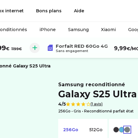
ox internet
Bons plans
Aide
conditionnés
iPhone
Samsung
Xiaomi
Goog
Forfait RED 60Go 4G
au lieu de :
99
9,99
€
€
/M
1199€
Sans engagement
ionné
Galaxy S25 Ultra
samsung reconditionné
Galaxy S25 Ultra
4/5
(1 avis)
Note de
256Go •
gris
• Reconditionné parfait état
256Go
512Go
NOIR
BLEU
GRIS