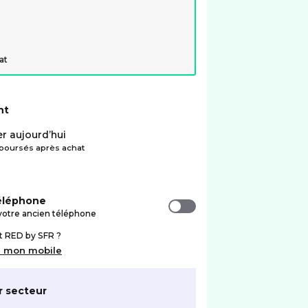
at
nt
r aujourd’hui
oursés après achat
téléphone
votre ancien téléphone
nt RED by SFR ?
r mon mobile
r secteur