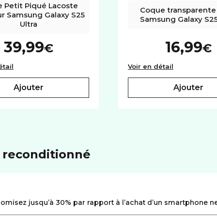
 Petit Piqué Lacoste 
Coque transparente 
ur Samsung Galaxy S25 
Samsung Galaxy S25 
Ultra
39,99
16,99
€
€
sung Galaxy S25 Ultra
Coque Petit Piqué Lacoste noir pour Samsung Galaxy S25 U
Coque trans
étail
Voir en détail
ajouter
ajouter
 reconditionné
omisez jusqu’à 30% par rapport à l’achat d’un smartphone ne