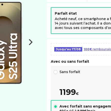
Parfait état
Acheté neuf, ce smartphone a fa
14 jours suivant l’achat. Il a don
avec tous ses composants d’or
Jusqu'au
17/08
100€
remboursés 
Avec ou sans forfait
Choix avec ou sans forfait RED
Sans forfait
1199
€
Avec forfait sans engage
60Go 4G à
9,99
€/mois