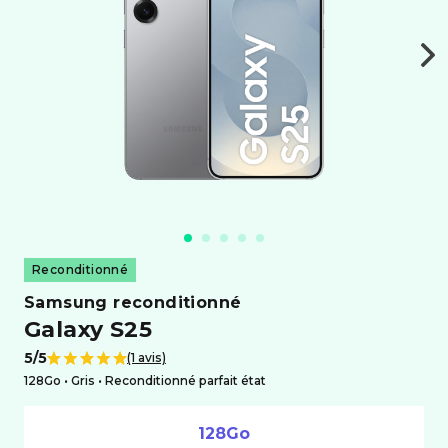
Reconditionné
samsung reconditionné
Galaxy S25
5/5
(1 avis)
Note de
128Go •
gris
• Reconditionné parfait état
128Go