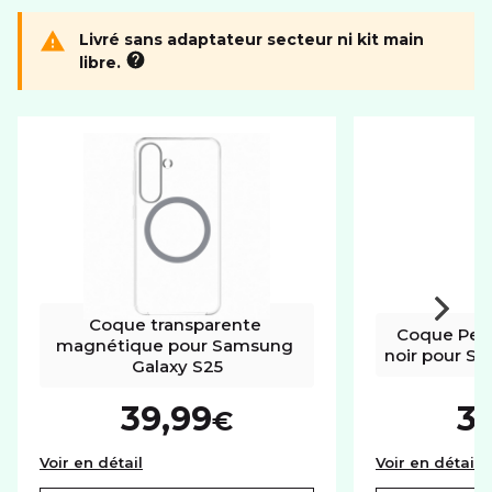
Livré sans adaptateur secteur ni kit main
libre.
Coque transparente 
Coque Peti
magnétique pour Samsung 
noir pour S
Galaxy S25
39,99
3
€
Coque transparente magnétique pour Sams
C
Voir en détail
Voir en détail