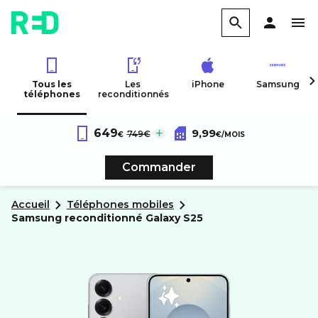
Tous les
Les
iPhone
Samsung
téléphones
reconditionnés
Samsung Reconditionné
Forfait RED 60Go 4G
Galaxy S25
au lieu de :
649
9,99
749€
€
€
/MOIS
Reconditionné
Sans engagement
Commander
Accueil
Téléphones mobiles
samsung reconditionné
Galaxy S25