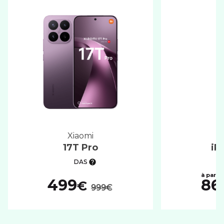
xiaomi
17T Pro
iP
DAS
au lieu de :
499
86
€
999€