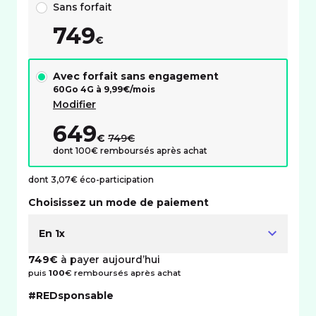
Sans forfait
749
€
Avec forfait sans engagement
60Go 4G à
9,99
€/mois
Modifier
649
au lieu de :
€
749€
dont 100€ remboursés après achat
dont 3,07€ éco-participation
Choisissez un mode de paiement
En 1x
749€
à payer aujourd’hui
puis
100
€ remboursés après achat
#REDsponsable