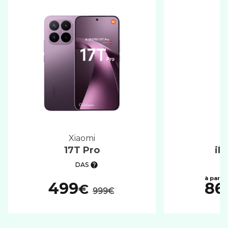
xiaomi
17T Pro
iP
DAS
au lieu de :
499
86
€
999€