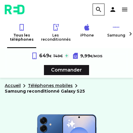
Tous les
Les
iPhone
Samsung
téléphones
reconditionnés
Samsung Reconditionné
Forfait RED 60Go 4G
Galaxy S25
au lieu de :
649
9,99
749€
€
€
/MOIS
Reconditionné
Sans engagement
Commander
Accueil
Téléphones mobiles
samsung reconditionné
Galaxy S25