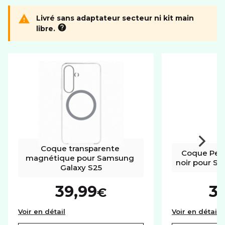
Livré sans adaptateur secteur ni kit main
libre.
Coque transparente 
Coque Peti
magnétique pour Samsung 
noir pour S
Galaxy S25
39,99
3
€
Coque transparente magnétique pour Sams
C
Voir en détail
Voir en détail