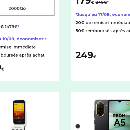
179
€
249€
2000Go
*Jusqu’au
17/08
, économ
9
au lieu de
20€
de remise immédiat
€
1479€
50€
remboursés après a
u
10/08
, économisez :
emise immédiate
249
boursés après achat
€
9
€
 5G
ionné iPhone 15 avec cet espace de stockage :
couleurs disponibles pour le DORO Leva L30 avec cet espace 
Liste de couleurs dispon
Noir