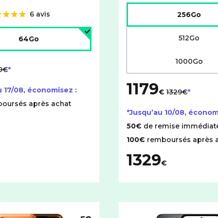
Choisir l'espace de stock
6 avis
256Go
'espace de stockage :
512Go
64Go
1000Go
 lieu de
19€
1179
au lieu de
u
17/08
, économisez :
€
1329€
oursés après achat
*Jusqu’au
10/08
, économ
50€
de remise immédiat
100€
remboursés après 
1329
€