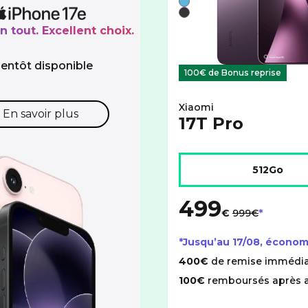
Bleu
Noir
n tout. Excellent choix.
ientôt disponible
100€ de Bonus reprise
Xiaomi
En savoir plus
17T Pro
Choisir l'espace de stock
512Go
499
au lieu de
€
999€
*Jusqu’au
17/08
, économ
400€
de remise immédia
100€
remboursés après 