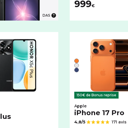
999
€
DAS
 5G
te 15 Pro 5G avec cet espace de stockage :
Liste de couleurs disponi
Orange
couleurs disponibles pour le HONOR X5c Plus avec cet espace
Argent
Bleu
150€ de Bonus reprise
Apple
iPhone 17 Pro
lus
4,8/5
171 avis
Note de