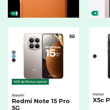
Téléphone compatible
Liste de couleurs disponibles pour le XIAOMI Redmi No
Gris
Liste de 
Bleu
Noir
Noir
50€ de Bonus reprise
Honor
Xiaomi
X5c P
Redmi Note 15 Pro
5G