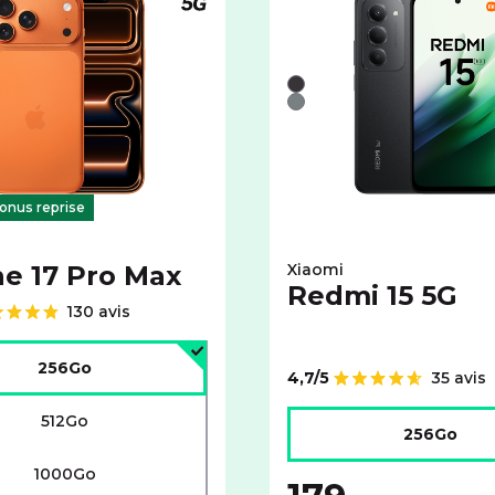
 5G
Téléphone compatible 5G
e avec cet espace de stockage :
couleurs disponibles pour le APPLE iPhone 17 Pro Max avec c
Liste de couleurs disponi
Noir
Gris
 indisponible
onus reprise
e 17 Pro Max
Xiaomi
Redmi 15 5G
130 avis
'espace de stockage :
256Go
4,7/5
35 avis
Note de
Choisir l'espace de stock
512Go
256Go
1000Go
au lieu de