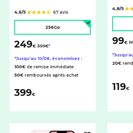
4,8/5
Note de
4,6/5
67 avis
Note de
Choisir l
Choisir l'espace de stockage :
256Go
99
au
249
au lieu de
€
1
€
399€
*Jusqu’a
*Jusqu’au
10/08
, économisez :
20€
remb
100€
de remise immédiate
50€
remboursés après achat
119
€
399
€