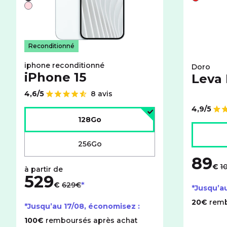
Noir
Rouge
Rose
Reconditionné
iphone reconditionné
Doro
iPhone 15
Leva
4,6/5
8 avis
Note de
4,9/5
Choisir l'espace de stockage :
Note de
128Go
Choisir l
256Go
89
a
€
1
529
au lieu de
€
629€
*Jusqu’a
20€
remb
*Jusqu’au
17/08
, économisez :
100€
remboursés après achat