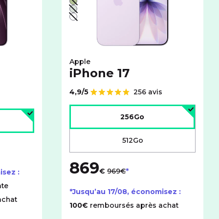
Vert - indisponible
Brume - indisponible
Blanc - indisponible
Apple
iPhone 17
4,9/5
256 avis
Note de
Choisir l'espace de stockage :
age :
256Go
512Go
869
au lieu de
€
969€
isez :
te
*Jusqu’au
17/08
, économisez :
achat
100€
remboursés après achat