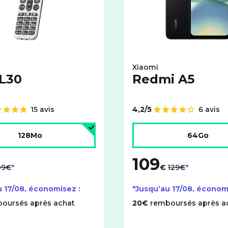
Xiaomi
 L30
Redmi A5
15 avis
4,2/5
6 avis
Note de
'espace de stockage :
Choisir l'espace de stock
128Mo
64Go
109
u lieu de
au lieu de
09€
€
129€
u
17/08
, économisez :
*Jusqu’au
17/08
, économ
oursés après achat
20€
remboursés après a