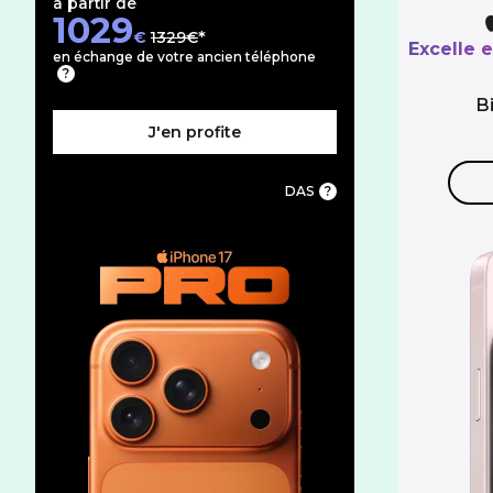
à partir de
1029
au lieu de
€
1329€
Excelle e
en échange de votre ancien téléphone
B
J'en profite
DAS