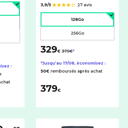
age :
3,9/5
27 avis
Note de
Choisir l'espace de stockage :
128Go
256Go
329
au lieu de
€
379€
*Jusqu’au
17/08
, économisez :
isez :
50€
remboursés après achat
e
achat
379
€