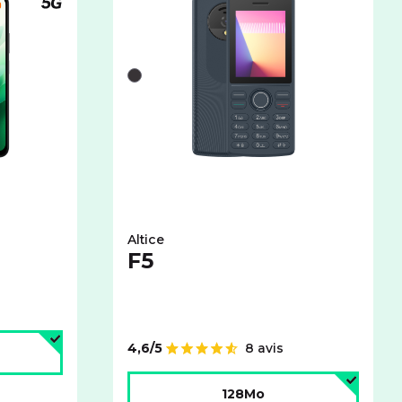
Téléphone compatible 5G
et espace de stockage :
bles pour le XIAOMI Redmi 15 5G avec cet espace de stockage
Liste de couleurs disponibles pour le ALT
Noir
Altice
F5
age :
4,6/5
8 avis
Note de
Choisir l'espace de stockage :
128Mo