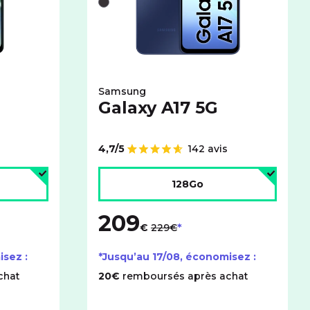
Noir
Samsung
Galaxy A17 5G
4,7/5
142 avis
Note de
age :
Choisir l'espace de stockage :
128Go
209
au lieu de
€
229€
isez :
*Jusqu’au
17/08
, économisez :
chat
20€
remboursés après achat