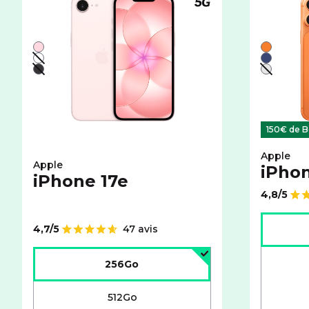
Téléphone compatible
Liste de couleurs disponibles pour le APPLE iPhone 17
Liste de 
Rose
Orange
Blanc - indisponible
Bleu
Noir - indisponible
Argent -
150€ de B
Apple
Apple
iPhon
iPhone 17e
4,8/5
Note de
Choisir l
4,7/5
47 avis
Note de
Choisir l'espace de stockage :
256Go
512Go