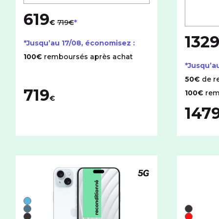
619
au lieu de
€
719€
132
*Jusqu’au
17/08
, économisez :
100€
remboursés après achat
*Jusqu’a
50€
de r
719
100€
rem
€
147
Téléphone compatible
Liste de couleurs disponibles pour le iPhone recondit
Bleu
Liste de 
Vert
Noir