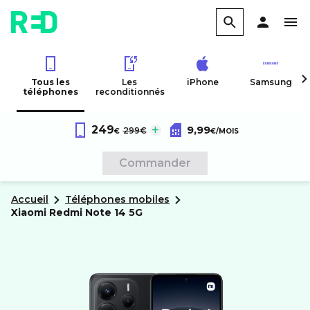
Tous les
Les
iPhone
Samsung
téléphones
reconditionnés
Forfait RED 60Go 4G
au lieu de :
249
9,99
Xiaomi
Redmi Note 14 5G
299€
€
€
/MOIS
Sans engagement
Commander
Accueil
Téléphones mobiles
xiaomi
Redmi Note 14 5G