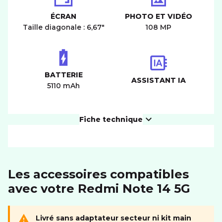
ÉCRAN
PHOTO ET VIDÉO
Taille diagonale : 6,67"
108 MP
BATTERIE
ASSISTANT IA
5110 mAh
Fiche technique
PRODUIT
Les accessoires compatibles
Dimensions (LxIxH)
162.4x75.7x7.99 mm
avec votre Redmi Note 14 5G
ÉCRAN
Résolution
2400*1080 px
Livré sans adaptateur secteur ni kit main