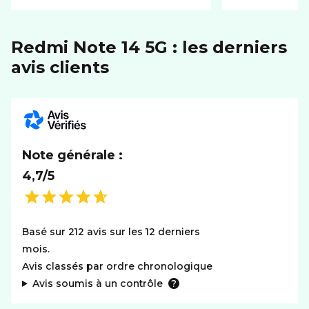
RÉSEAU
Redmi Note 14 5G : les derniers
Réseaux
5G+
avis clients
SYSTÈME D'EXPLOITATION
Système
Android
Note générale :
4,7/5
Basé sur 212 avis sur les 12 derniers
mois.
Avis classés par ordre chronologique
Avis soumis à un contrôle