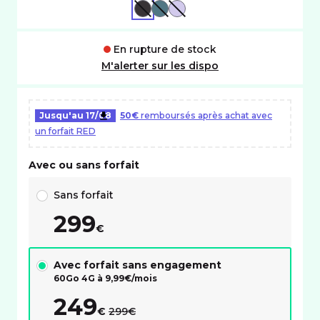
NOIR
VERT
VIOLET
En rupture de stock
M'alerter sur les dispo
Jusqu'au
17/08
50€
remboursés après achat avec
un forfait RED
Avec ou sans forfait
Choix avec ou sans forfait RED
Sans forfait
299
€
Avec forfait sans engagement
60Go 4G à
9,99
€/mois
249
au lieu de :
€
299€