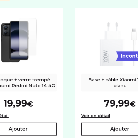
Autofocus
Cap
SYSTÈME D'EXPLOITATION
Système
Android
Incon
coque + verre trempé 
Base + câble Xiaomi
aomi Redmi Note 14 4G
blanc
19,99
79,99
€
€
Pack coque + verre trempé pour Xiaomi Redmi Note 14 4G
Base + câbl
étail
Voir en détail
ajouter
ajouter