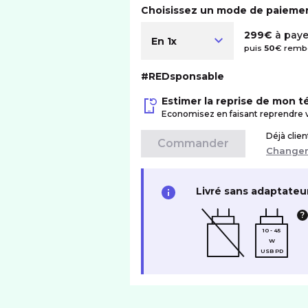
Choisissez un mode de paieme
299€
à paye
En 1x
puis
50
€ rembo
#REDsponsable
Estimer la reprise de mon 
Economisez en faisant reprendre 
Déjà clie
Commander
Change
Livré sans adaptateu
10 - 45
W
USB PD