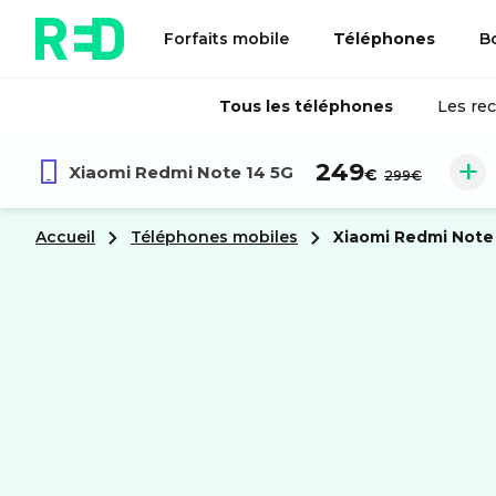
Forfaits mobile
Téléphones
B
Tous les téléphones
Les re
au lieu de :
249
Xiaomi
Redmi Note 14 5G
€
299€
Accueil
Téléphones mobiles
xiaomi
Redmi Note 