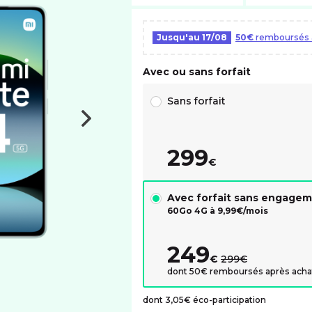
Jusqu'au
17/08
50€
remboursés a
Avec ou sans forfait
Choix avec ou sans forfait RED
Sans forfait
299
€
Avec forfait sans engage
60Go 4G à
9,99
€/mois
249
au lieu de :
€
299€
dont 50€ remboursés après acha
dont 3,05€ éco-participation