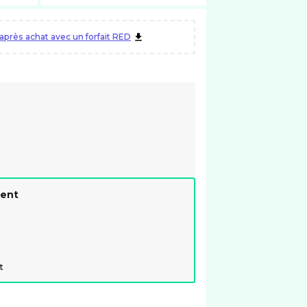
près achat avec un forfait RED
ment
t