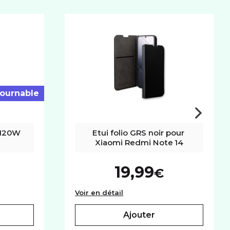
acité
5110 mAh
tournable
 120W 
Etui folio GRS noir pour 
Xiaomi Redmi Note 14
19,99
€
e Xiaomi 120W blanc
Etui folio GRS noir pour Xiao
Voir en détail
ajouter