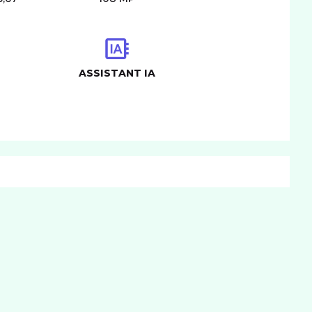
ASSISTANT IA
CONNECTIVITÉ
mat carte SIM
nano
IM
Non
BATTERIE