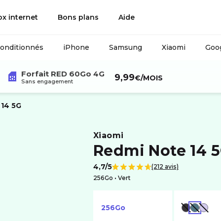
ox internet
Bons plans
Aide
conditionnés
iPhone
Samsung
Xiaomi
Goog
Forfait RED 60Go 4G
9,99
€
/MOIS
Sans engagement
14 5G
xiaomi
Redmi Note 14 
4,7/5
(212 avis)
Note de
256Go •
vert
256Go
NOIR
VERT
VIOLET