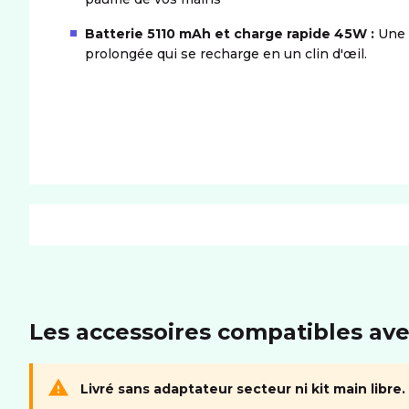
Batterie 5110 mAh et charge rapide 45W :
Une 
prolongée qui se recharge en un clin d'œil.
PRODUIT
Dimensions (LxIxH)
162.4x75.7x7.99 mm
Les accessoires compatibles av
MÉMOIRE
Livré sans adaptateur secteur ni kit main libre.