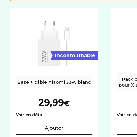
Mémoire utilisateur
256Go
Port carte mémoire
Micro SD
RÉSEAU
Réseaux
5G+
Incontournable
Pack 
Base + câble Xiaomi 33W blanc
pour Xi
29,99
€
Base + câble Xiaomi 33W blanc
Voir en détail
Voir en d
ajouter