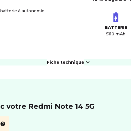
batterie à autonomie
BATTERIE
5110 mAh
Fiche technique
ÉCRAN
Résolution
2400*1080 px
For
Taille diagonale
6.67"
eS
ec votre Redmi Note 14 5G
PHOTO ET VIDÉO