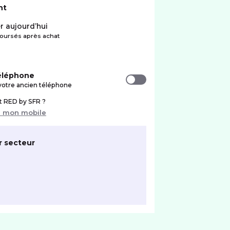
nt
r aujourd’hui
ursés après achat
téléphone
votre ancien téléphone
nt RED by SFR ?
r mon mobile
r secteur