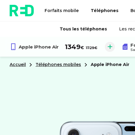
Forfaits mobile
Téléphones
B
Tous les téléphones
Les re
F
au lieu de :
1349
Apple
iPhone Air
€
1729€
Sa
Accueil
Téléphones mobiles
apple
iPhone Air