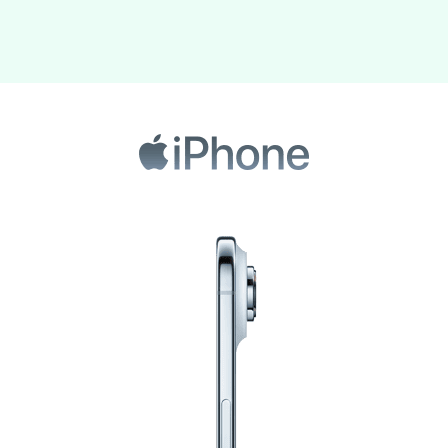
Taille diagonale
6.5"
PHOTO ET VIDÉO
Résolution capteur arrière
48.0 Mpx
Cap
Autofocus
SYSTÈME D'EXPLOITATION
Système
iOS