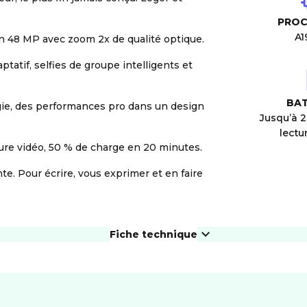
PROC
A1
 48 MP avec zoom 2x de qualité optique.
tatif, selfies de groupe intelligents et
BAT
ie, des performances pro dans un design
Jusqu’à 
lectu
ure vidéo, 50 % de charge en 20 minutes.
te. Pour écrire, vous exprimer et en faire
Fiche technique
ÉCRAN
Résolution
2736 x 1260 px
eS