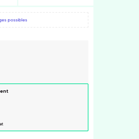
es possibles
ment
at