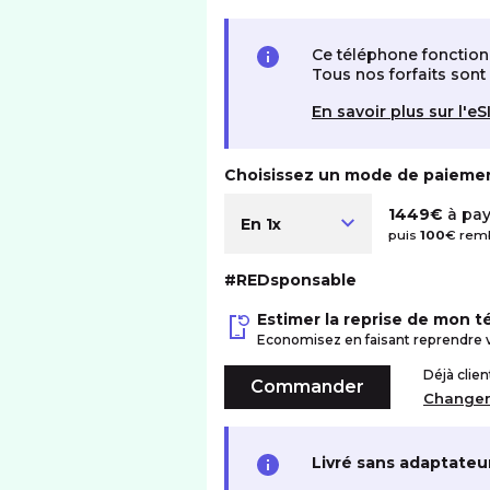
Ce téléphone fonction
Tous nos forfaits son
En savoir plus sur l'e
Choisissez un mode de paieme
1449€
à pay
En 1x
puis
100
€ remb
#REDsponsable
Estimer la reprise de mon 
Economisez en faisant reprendre 
Déjà clie
Commander
Change
Livré sans adaptateu