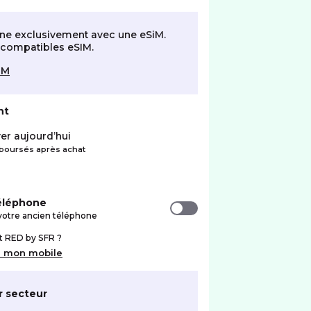
ne exclusivement avec une eSiM.
t compatibles eSIM.
SIM
nt
er aujourd’hui
oursés après achat
téléphone
votre ancien téléphone
nt RED by SFR ?
r mon mobile
r secteur