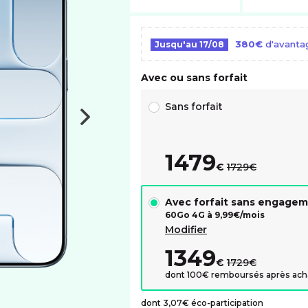
380€
d'avantag
Jusqu'au
17/08
Avec ou sans forfait
Choix avec ou sans forfait RED
Sans forfait
1479
au lieu de :
€
1729€
Avec forfait sans engage
60Go 4G à
9,99
€/mois
Modifier
1349
au lieu de :
€
1729€
dont 100€ remboursés après ach
dont 3,07€ éco-participation