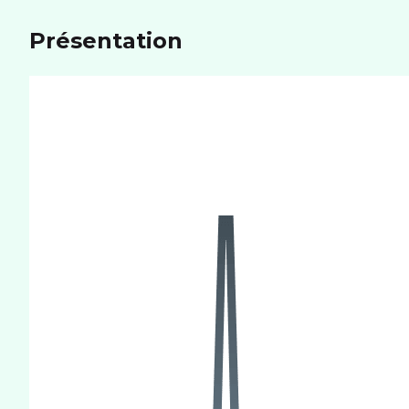
Poids
165 g
Présentation
MÉMOIRE
Mémoire utilisateur
1000Go
Port carte mémoire
Non
RÉSEAU
Réseaux
5G+