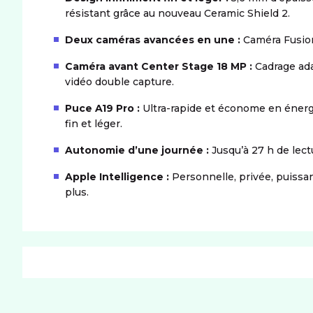
résistant grâce au nouveau Ceramic Shield 2.
Deux caméras avancées en une :
Caméra Fusion
Caméra avant Center Stage 18 MP :
Cadrage adap
vidéo double capture.
Puce A19 Pro :
Ultra-rapide et économe en énerg
fin et léger.
Autonomie d’une journée :
Jusqu’à 27 h de lect
Apple Intelligence :
Personnelle, privée, puissan
plus.
PRODUIT
Dimensions (LxIxH)
156,2x74,7x5,64 mm