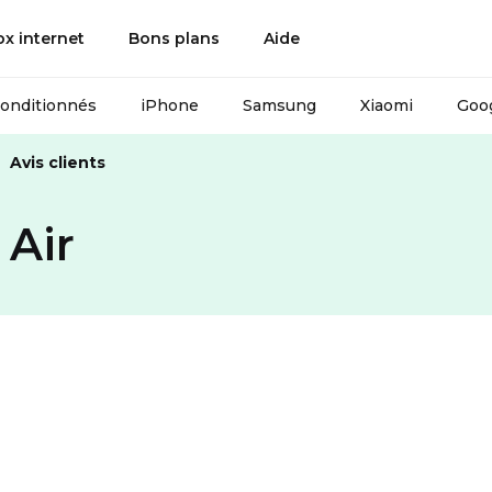
ox internet
Bons plans
Aide
conditionnés
iPhone
Samsung
Xiaomi
Goog
Avis clients
 Air