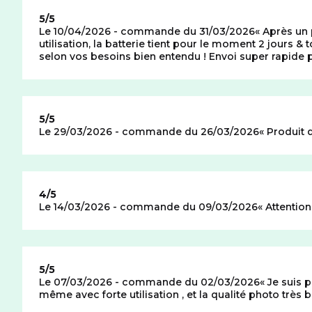
Note de
5/5
Le 10/04/2026 - commande du 31/03/2026
Après un p
utilisation, la batterie tient pour le moment 2 jours
selon vos besoins bien entendu ! Envoi super rapide p
Note de
5/5
Le 29/03/2026 - commande du 26/03/2026
Produit q
Note de
4/5
Le 14/03/2026 - commande du 09/03/2026
Attention
Note de
5/5
Le 07/03/2026 - commande du 02/03/2026
Je suis p
même avec forte utilisation , et la qualité photo très 