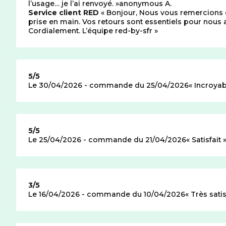
l’usage… je l’ai renvoyé.
anonymous A.
Réponse au commentaire précédant
Service client RED
Bonjour, Nous vous remercions d
prise en main. Vos retours sont essentiels pour nous 
Cordialement. L’équipe red-by-sfr
Note de
5/5
Le 30/04/2026 - commande du 25/04/2026
Incroyab
Note de
5/5
Le 25/04/2026 - commande du 21/04/2026
Satisfait
Note de
3/5
Le 16/04/2026 - commande du 10/04/2026
Très satis