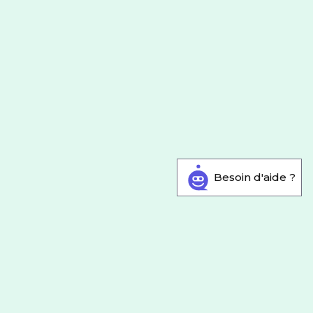
Besoin d'aide ?
by SFR
4G & 5G SFR
antages et nouveaux