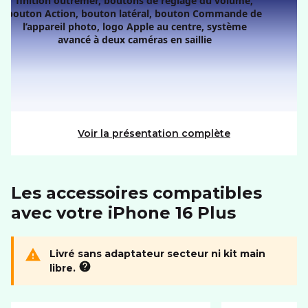
Résolution
2796 x 1290 px
Taille diagonale
6.7"
CONNECTIVITÉ
Format carte SIM
nano
eSIM
Voir la présentation complète
MÉMOIRE
Mémoire utilisateur
512Go
Port carte mémoire
Non
Les accessoires compatibles
avec votre iPhone 16 Plus
PHOTO ET VIDÉO
Autofocus
Livré sans adaptateur secteur ni kit main
libre.
RÉSEAU