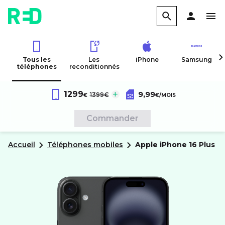
Tous les
Les
iPhone
Samsung
téléphones
reconditionnés
Forfait RED 60Go 4G
au lieu de :
1299
9,99
Apple
iPhone 16 Plus
1399€
€
€
/MOIS
Sans engagement
Commander
Accueil
Téléphones mobiles
apple
iPhone 16 Plus