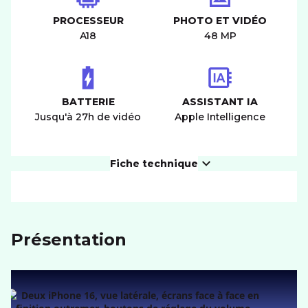
PROCESSEUR
PHOTO ET VIDÉO
A18
48 MP
BATTERIE
ASSISTANT IA
Jusqu'à 27h de vidéo
Apple Intelligence
Fiche technique
PRODUIT
Présentation
Dimensions (LxIxH)
160,9x77,8x7,8 mm
Poids
199 g
ÉCRAN