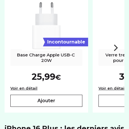
Réseaux
5G+
SYSTÈME D'EXPLOITATION
Système
iOS
Incontournable
Base Charge Apple USB-C 
Verre trem
20W
pour iP
25,99
3
€
Base Charge Apple USB-C 20W
V
Voir en détail
Voir en détail
ajouter
iPhone 16 Plus : les derniers avis