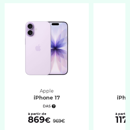
apple
iPhone 17
iPho
DAS
au lieu de :
869
117
€
969€