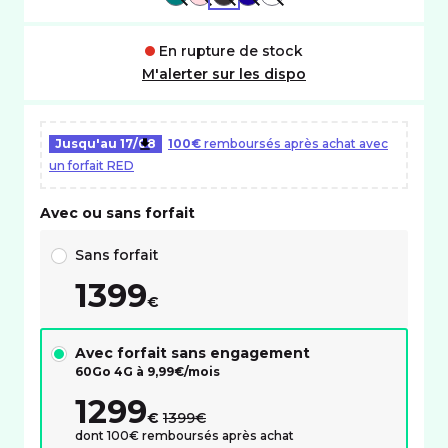
En rupture de stock
M'alerter sur les dispo
Jusqu'au
17/08
100€
remboursés après achat avec
un forfait RED
Avec ou sans forfait
Choix avec ou sans forfait RED
Sans forfait
1399
€
Avec forfait sans engagement
60Go 4G à
9,99
€/mois
1299
au lieu de :
€
1399€
dont 100€ remboursés après achat