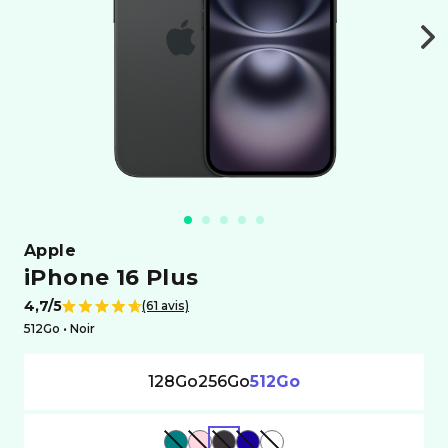
apple
iPhone 16 Plus
4,7/5
(61 avis)
Note de
512Go •
noir
128Go
256Go
512Go
VERT
ROSE
NOIR
BLEU
BLANC