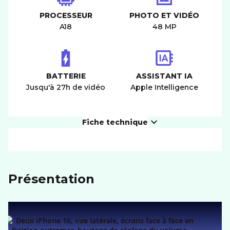
PROCESSEUR
PHOTO ET VIDÉO
A18
48 MP
BATTERIE
ASSISTANT IA
Jusqu'à 27h de vidéo
Apple Intelligence
Fiche technique
PRODUIT
Présentation
Dimensions (LxIxH)
160,9x77,8x7,8 mm
Poids
199 g
ÉCRAN