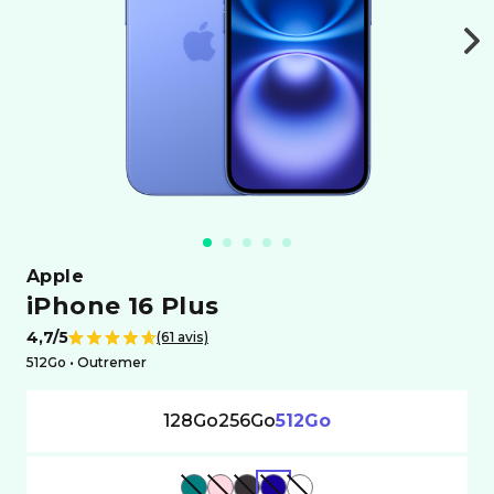
apple
iPhone 16 Plus
4,7/5
(61 avis)
Note de
512Go •
outremer
128Go
256Go
512Go
VERT
ROSE
NOIR
BLEU
BLANC