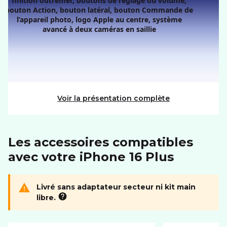
Résolution
2796 x 1290 px
Taille diagonale
6.7"
CONNECTIVITÉ
Format carte SIM
nano
eSIM
Voir la présentation complète
MÉMOIRE
Mémoire utilisateur
512Go
Port carte mémoire
Non
Les accessoires compatibles
avec votre iPhone 16 Plus
PHOTO ET VIDÉO
Autofocus
Livré sans adaptateur secteur ni kit main
libre.
RÉSEAU