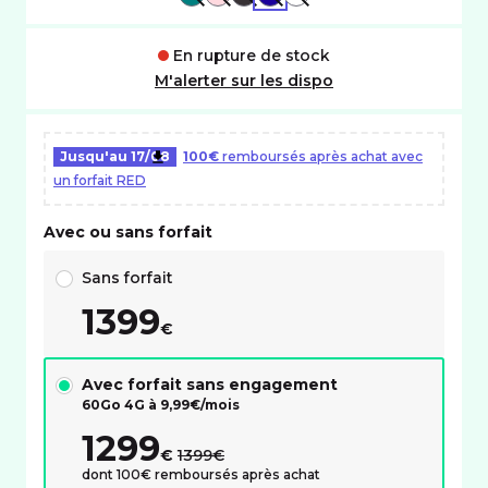
En rupture de stock
M'alerter sur les dispo
Jusqu'au
17/08
100€
remboursés après achat avec
un forfait RED
Avec ou sans forfait
Choix avec ou sans forfait RED
Sans forfait
1399
€
Avec forfait sans engagement
60Go 4G à
9,99
€/mois
1299
au lieu de :
€
1399€
dont 100€ remboursés après achat