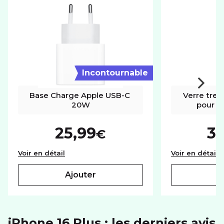
Réseaux
5G+
SYSTÈME D'EXPLOITATION
Système
iOS
Incontournable
Base Charge Apple USB-C 
Verre trem
20W
pour iP
25,99
3
€
Base Charge Apple USB-C 20W
V
Voir en détail
Voir en détail
ajouter
iPhone 16 Plus : les derniers avis