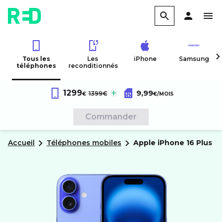
Tous les
Les
iPhone
Samsung
téléphones
reconditionnés
Forfait RED 60Go 4G
au lieu de :
1299
9,99
Apple
iPhone 16 Plus
1399€
€
€
/MOIS
Sans engagement
Commander
Accueil
Téléphones mobiles
apple
iPhone 16 Plus