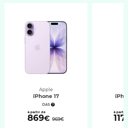
apple
iPhone 17
iPho
DAS
au lieu de :
869
117
€
969€