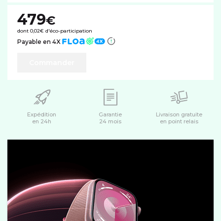
479
€
dont 0,02€ d'éco-participation
Payable en 4X
Commander
Expédition
Garantie
Livraison gratuite
en 24h
24 mois
en point relais