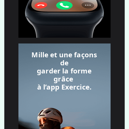
Mille et une façons
de
garder la forme
grâce
à l’app Exercice.