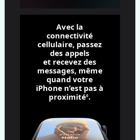
Avec la
connectivité
cellulaire, passez
des appels
et recevez des
messages, même
quand votre
iPhone n’est pas à
proximité
Renvoi aux m
.
◊