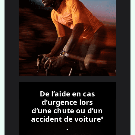
De l’aide en cas
d’urgence lors
d’une chute ou d’un
accident de voiture
◊
Renvoi aux mentio
.