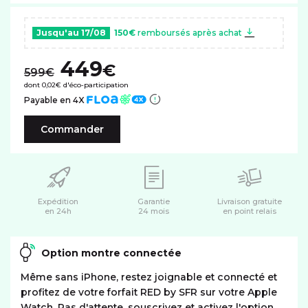
Jusqu'au 17/08
150€
remboursés après achat
449
€
599€
dont 0,02€ d'éco-participation
Payable en 4X
Commander
Expédition
Garantie
Livraison gratuite
en 24h
24 mois
en point relais
Option montre connectée
Même sans iPhone, restez joignable et connecté et
profitez de votre forfait RED by SFR sur votre Apple
Watch. Pas d'attente, souscrivez et activez l'option