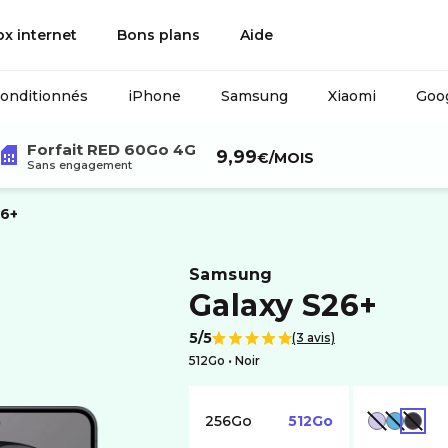
ox internet
Bons plans
Aide
conditionnés
iPhone
Samsung
Xiaomi
Goog
Forfait RED 60Go 4G
9,99
€
/MOIS
Sans engagement
26+
samsung
Galaxy S26+
5/5
(3 avis)
Note de
512Go •
noir
256Go
512Go
VIOLET
BLEU
NOIR