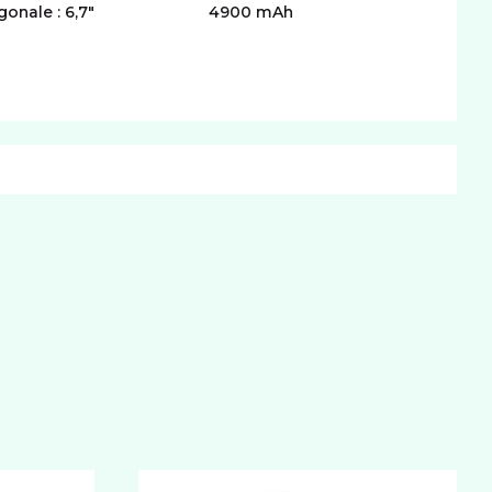
gonale : 6,7"
4900 mAh
CONNECTIVITÉ
mat carte SIM
nano
IM
BATTERIE
acité
4900 mAh