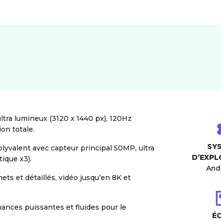
ra lumineux (3120 x 1440 px), 120Hz
on totale.
SY
yvalent avec capteur principal 50MP, ultra
D’EXPL
ique x3).
And
ets et détaillés, vidéo jusqu’en 8K et
nces puissantes et fluides pour le
É