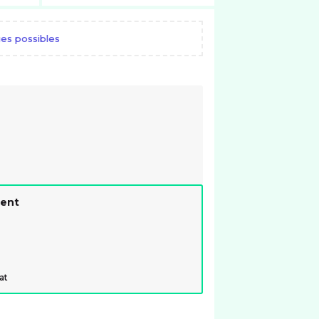
es possibles
ment
at