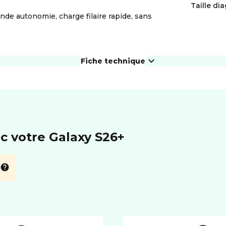
Taille dia
nde autonomie, charge filaire rapide, sans
Fiche technique
ÉCRAN
Résolution
3120 x 1440 (Quad HD+) px
For
eS
c votre Galaxy S26+
PHOTO ET VIDÉO
Autofocus
Cap