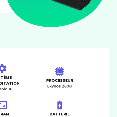
STÈME
PROCESSEUR
OITATION
Exynos 2600
roid 16
CRAN
BATTERIE