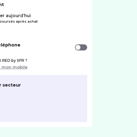
nt
er aujourd’hui
oursés après achat
téléphone
nt RED by SFR ?
r mon mobile
r secteur