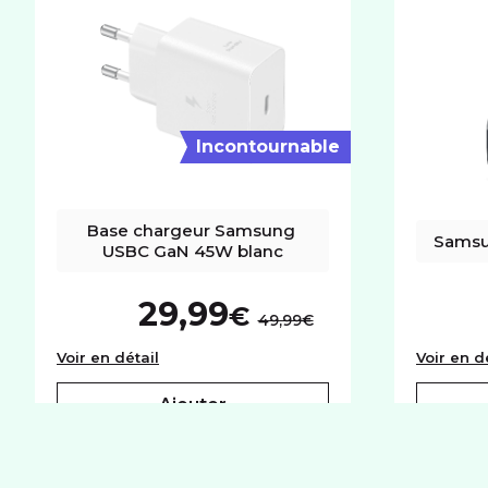
RÉSEAU
Réseaux
5G+
Incontournable
Base chargeur Samsung 
Samsu
USBC GaN 45W blanc
29,99
€
au lieu de :
49,99€
Base chargeur Samsung USBC GaN 45W b
Voir en détail
Voir en d
ajouter