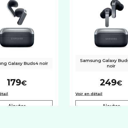
SYSTÈME D'EXPLOITATION
Système
Android
Samsung Galaxy Buds
ng Galaxy Buds4 noir
noir
179
249
€
€
lanc
Samsung Galaxy Buds4 noir
Samsung Gal
étail
Voir en détail
ajouter
ajouter