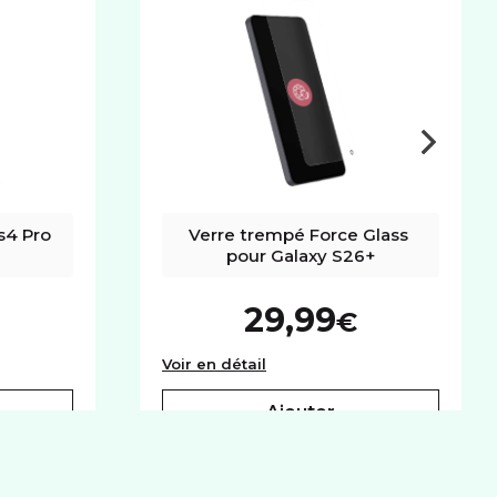
4 Pro 
Verre trempé Force Glass 
pour Galaxy S26+
29,99
€
axy Buds4 Pro noir
Verre trempé Force Glass po
Voir en détail
ajouter