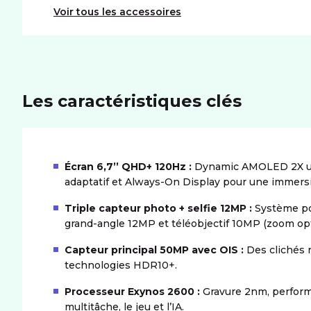
Voir tous les accessoires
Les caractéristiques clés
Écran 6,7’’ QHD+ 120Hz :
Dynamic AMOLED 2X ult
adaptatif et Always-On Display pour une immersi
Triple capteur photo + selfie 12MP :
Système pol
grand-angle 12MP et téléobjectif 10MP (zoom opt
Capteur principal 50MP avec OIS :
Des clichés n
technologies HDR10+.
Processeur Exynos 2600 :
Gravure 2nm, performa
multitâche, le jeu et l’IA.