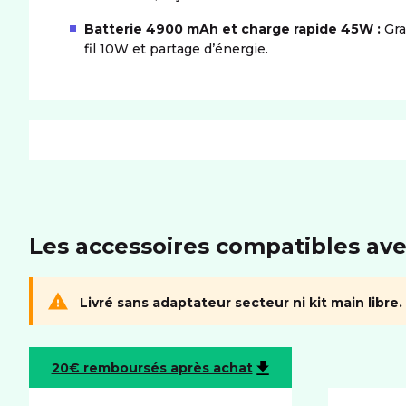
Batterie 4900 mAh et charge rapide 45W :
Gra
fil 10W et partage d’énergie.
PRODUIT
Dimensions (LxIxH)
158.4 x 75.8 x 7.3 mm
Poids
190 g
Les accessoires compatibles ave
MÉMOIRE
Livré sans adaptateur secteur ni kit main libre.
Mémoire utilisateur
512Go
Port carte mémoire
Non
20€ remboursés après achat