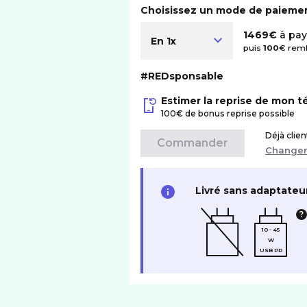
Choisissez un mode de paieme
1469€
à pay
En 1x
puis
100
€ remb
#REDsponsable
Estimer la reprise de mon 
100€ de bonus reprise possible
Déjà clie
Commander
Change
Livré sans adaptateu
10 - 45
W
USB PD