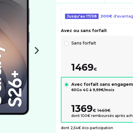
200€
d'avantag
Jusqu'au
17/08
Avec ou sans forfait
Choix avec ou sans forfait RED
Sans forfait
1469
€
Avec forfait sans engage
60Go 4G à
9,99
€/mois
1369
au lieu de :
€
1469€
dont 100€ remboursés après ach
dont 2,54€ éco-participation