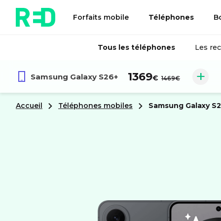
Forfaits mobile
Téléphones
B
Tous les téléphones
Les re
au lieu de :
1369
Samsung
Galaxy S26+
€
1469€
Accueil
Téléphones mobiles
samsung
Galaxy S