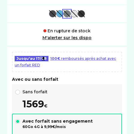
NOIR ABSOLU
BLEU
GRIS
ARGENT
NOIR
En rupture de stock
M'alerter sur les dispo
Jusqu'au
17/08
100€
remboursés après achat avec
un forfait RED
Avec ou sans forfait
Choix avec ou sans forfait RED
Sans forfait
1569
€
Avec forfait sans engagement
60Go 4G à
9,99
€/mois