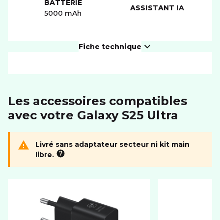
BATTERIE
ASSISTANT IA
5000 mAh
Fiche technique
PRODUIT
Les accessoires compatibles
Dimensions (LxIxH)
162.8 x 77.6 x 8.2 mm
avec votre Galaxy S25 Ultra
Poids
218 g
ÉCRAN
Livré sans adaptateur secteur ni kit main
libre.
Résolution
3120 x 1440 px
Taille diagonale
6.9"
CONNECTIVITÉ
Format carte SIM
nano