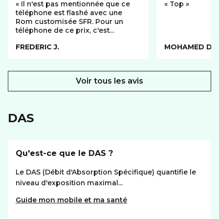
Il n'est pas mentionnée que ce
Top
téléphone est flashé avec une
Rom customisée SFR. Pour un
téléphone de ce prix, c'est
regrettable. Quand donc cesserez
FREDERIC J.
MOHAMED DJA
vous ces customisations inutiles ?
De plus, impossible de faire jouer
le droit de rétractation, car il faut
aussi renvoyer la carte SIM (est-ce
Voir tous les avis
légal ?), donc perdre son numéro
et se retrouver priver de téléphone
pendant plusieurs jours. Cette
pratique commerciale est
DAS
déloyale. Après, concrètement, le
téléphone et la ligne fonctionnent.
Qu'est-ce que le DAS ?
Le DAS (Débit d'Absorption Spécifique) quantifie le
niveau d'exposition maximal...
Guide mon mobile et ma santé