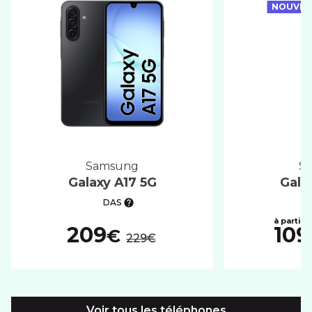
NOUVEA
samsung
Galaxy A17 5G
Gala
DAS
au lieu de :
209
109
€
229€
Voir tous les téléphones