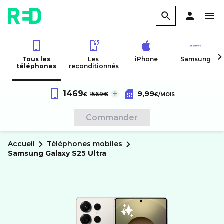
Tous les
Les
iPhone
Samsung
téléphones
reconditionnés
Forfait RED 60Go 4G
au lieu de :
1469
9,99
Samsung
Galaxy S25 Ultra
1569€
€
€
/MOIS
Sans engagement
Commander
Accueil
Téléphones mobiles
samsung
Galaxy S25 Ultra