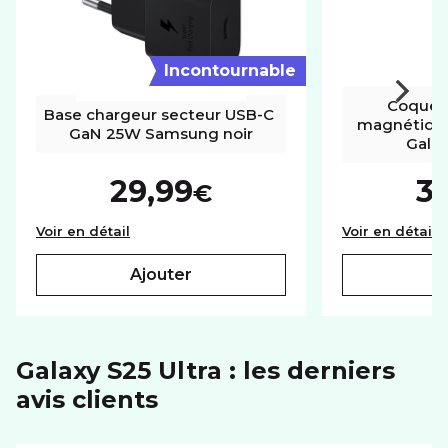
eSIM
MÉMOIRE
Incontournable
Mémoire utilisateur
512Go
Coque t
Base chargeur secteur USB-C 
magnétiqu
Port carte mémoire
Non
GaN 25W Samsung noir
Galax
PHOTO ET VIDÉO
29,99
3
€
Autofocus
Base chargeur secteur USB-C GaN 25W Sam
C
Voir en détail
Voir en détail
BATTERIE
ajouter
Capacité
5000 mAh
RÉSEAU
Galaxy S25 Ultra : les derniers
avis clients
Réseaux
5G+
SYSTÈME D'EXPLOITATION