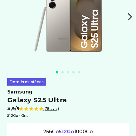
Dernières pièces
samsung
Galaxy S25 Ultra
4,9/5
(78 avis)
Note de
512Go •
gris
256Go
512Go
1000Go