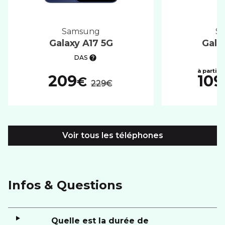
samsung
Galaxy A17 5G
Gala
DAS
au lieu de :
209
109
€
229€
Voir tous les téléphones
Infos & Questions
Quelle est la durée de