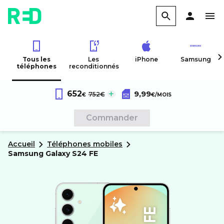
Tous les
Les
iPhone
Samsung
téléphones
reconditionnés
Forfait RED 60Go 4G
au lieu de :
652
9,99
Samsung
Galaxy S24 FE
752€
€
€
/MOIS
Sans engagement
Commander
Accueil
Téléphones mobiles
samsung
Galaxy S24 FE