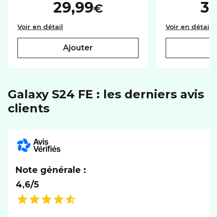
PHOTO ET VIDÉO
29,99
3
€
Autofocus
Base chargeur secteur USB-C GaN 25W Sam
V
Voir en détail
Voir en détail
BATTERIE
ajouter
Capacité
4700 mAh
RÉSEAU
Galaxy S24 FE : les derniers avis
clients
Réseaux
5G+
SYSTÈME D'EXPLOITATION
Système
Android
Note générale :
4,6/5