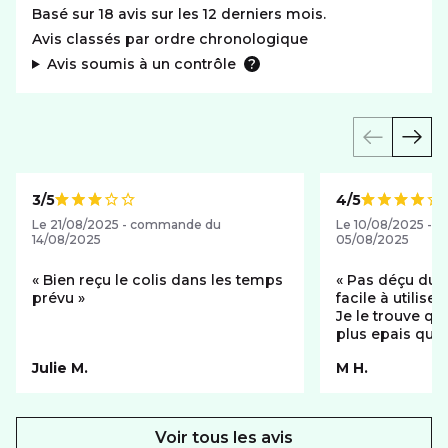
Basé sur 18 avis sur les 12 derniers mois.
Avis classés par ordre chronologique
Avis soumis à un contrôle
3/5
4/5
Note de
Note de
Le 21/08/2025 - commande du
Le 10/08/2025 -
14/08/2025
05/08/2025
Bien reçu le colis dans les temps
Pas déçu du smartphone, très
prévu
facile à utiliser .l'écran est fluide , .
Je le trouve 
plus epais que sur
présente très fi
Julie M.
M H.
m'exprimer ain
Voir tous les avis