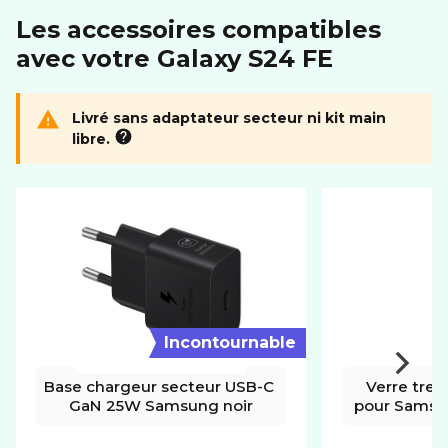
Les accessoires compatibles
Dimensions (LxIxH)
162.0 x 77.3 x 8.0 mm
avec votre Galaxy S24 FE
Poids
213 g
ÉCRAN
Livré sans adaptateur secteur ni kit main
libre.
Résolution
1080 x 2340 px
Taille diagonale
6.7"
CONNECTIVITÉ
Format carte SIM
nano
eSIM
MÉMOIRE
Incontournable
Mémoire utilisateur
128Go
Base chargeur secteur USB-C 
Verre trem
Port carte mémoire
Non
GaN 25W Samsung noir
pour Samsu