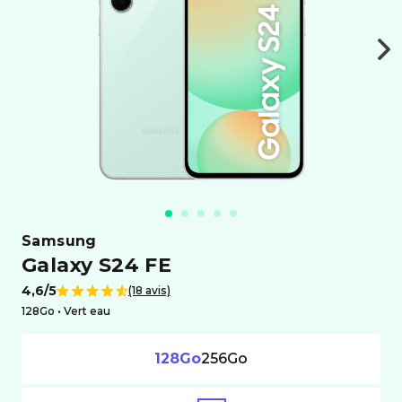
samsung
Galaxy S24 FE
4,6/5
(18 avis)
Note de
128Go •
vert eau
128Go
256Go