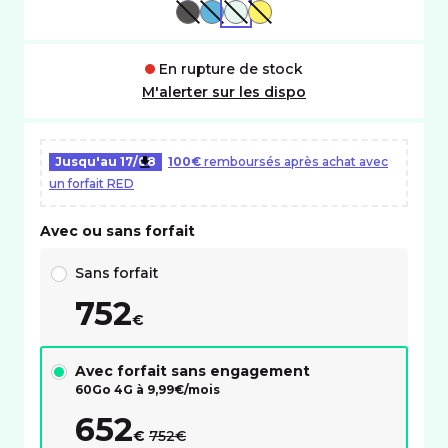
NOIR
BLEU
VERT
OR
En rupture de stock
M'alerter sur les dispo
Jusqu'au
17/08
100€
remboursés après achat avec
un forfait RED
Avec ou sans forfait
Choix avec ou sans forfait RED
Sans forfait
752
€
Avec forfait sans engagement
60Go 4G à
9,99
€/mois
652
au lieu de :
€
752€