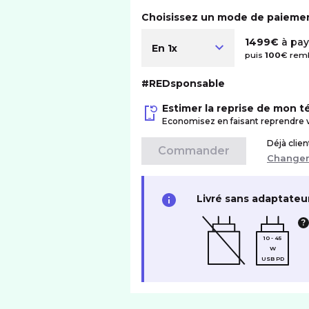
Choisissez un mode de paieme
1499€
à pay
En 1x
puis
100
€ remb
#REDsponsable
Estimer la reprise de mon 
Economisez en faisant reprendre 
Déjà clie
Commander
Change
Livré sans adaptateu
10 - 45
W
USB PD