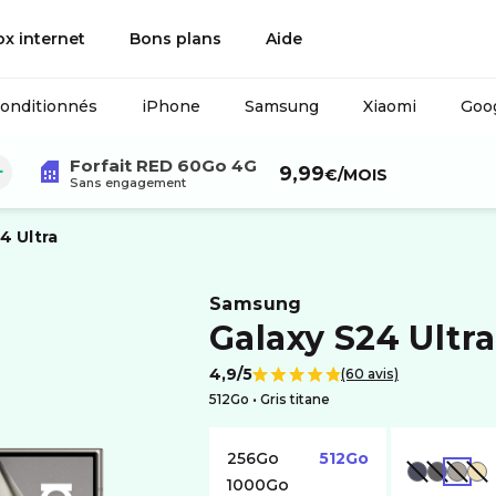
ox internet
Bons plans
Aide
conditionnés
iPhone
Samsung
Xiaomi
Goog
Forfait RED 60Go 4G
 :
9,99
€
/MOIS
Sans engagement
4 Ultra
samsung
Galaxy S24 Ultra
4,9/5
(60 avis)
Note de
512Go •
gris titane
256Go
512Go
VIOLET
NOIR
GRIS
AMBRE
1000Go