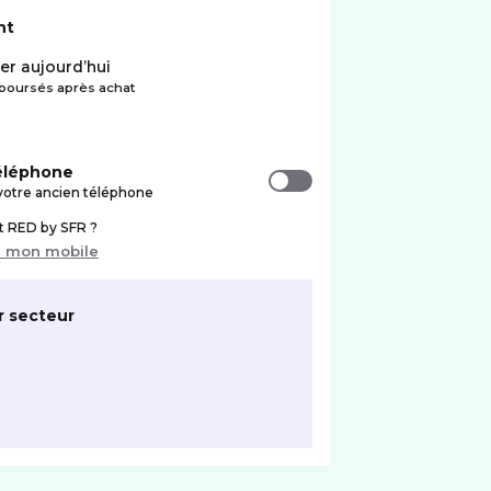
nt
er aujourd’hui
oursés après achat
téléphone
votre ancien téléphone
nt RED by SFR ?
r mon mobile
r secteur