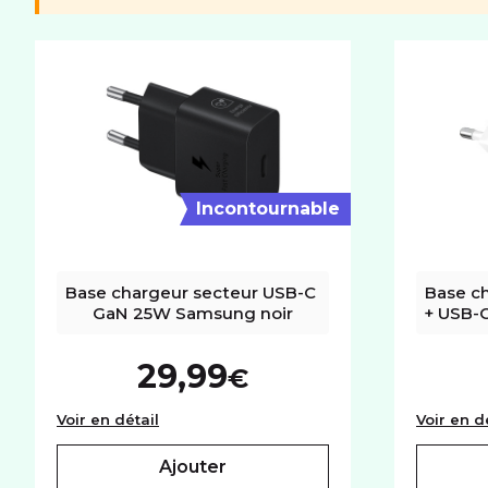
Mémoire utilisateur
512Go
Port carte mémoire
Non
RÉSEAU
Réseaux
5G+
Incontournable
Base chargeur secteur USB-C 
Base c
GaN 25W Samsung noir
+ USB-C
29,99
€
Base chargeur secteur USB-C GaN 25W S
Voir en détail
Voir en d
ajouter