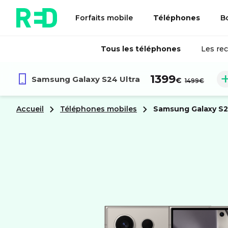
Forfaits mobile
Téléphones
B
Tous les téléphones
Les re
au lieu de
1399
Samsung
Galaxy S24 Ultra
€
1499€
Accueil
Téléphones mobiles
samsung
Galaxy S2