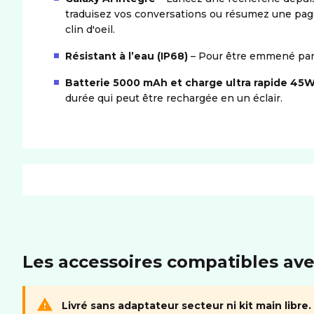
traduisez vos conversations ou résumez une pa
clin d'oeil.
Résistant à l’eau (IP68)
– Pour être emmené part
Batterie 5000 mAh et charge ultra rapide 45
durée qui peut être rechargée en un éclair.
PRODUIT
Dimensions (LxIxH)
162.3x79x8.6 mm
Les accessoires compatibles ave
MÉMOIRE
Livré sans adaptateur secteur ni kit main libre.