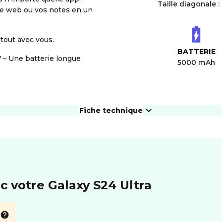
Taille diagonale : 
ge web ou vos notes en un
out avec vous.
BATTERIE
W
– Une batterie longue
5000 mAh
Fiche technique
ÉCRAN
Résolution
3120 x 1440 px
For
Taille diagonale
6.8"
eS
c votre Galaxy S24 Ultra
PHOTO ET VIDÉO