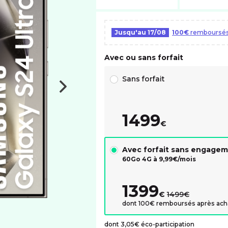
Jusqu'au
17/08
100€
remboursés 
Avec ou sans forfait
Choix avec ou sans forfait RED
Sans forfait
1499
€
Avec forfait sans engage
60Go 4G à
9,99
€/mois
1399
au lieu de :
€
1499€
dont 100€ remboursés après ach
dont 3,05€ éco-participation