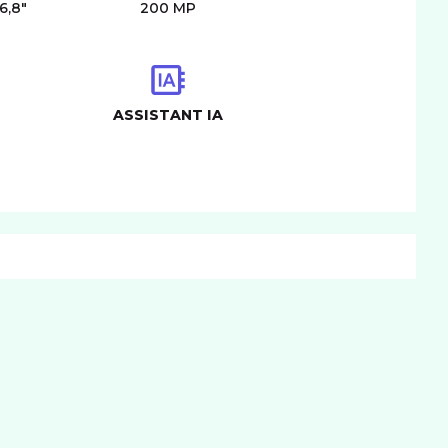
6,8"
200 MP
ASSISTANT IA
CONNECTIVITÉ
mat carte SIM
nano
IM
BATTERIE