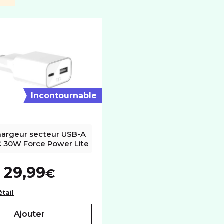
Autofocus
Cap
SYSTÈME D'EXPLOITATION
Système
Android
Incontournable
hargeur secteur USB-A 
 30W Force Power Lite
29,99
€
amsung noir
Base chargeur secteur USB-A + USB-C 30W Force Power Li
étail
ajouter