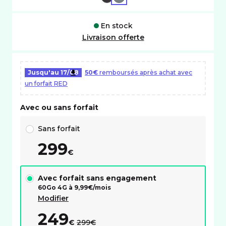
En stock
Livraison offerte
Jusqu'au
17/08
50€
remboursés après achat avec
un forfait RED
Avec ou sans forfait
Choix avec ou sans forfait RED
Sans forfait
299
€
Avec forfait sans engagement
60Go 4G à
9,99
€/mois
Modifier
249
au lieu de :
€
299€