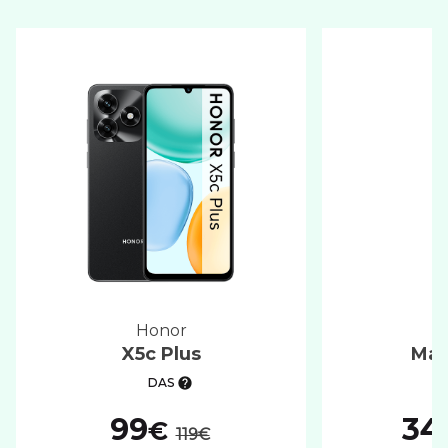
honor
X5c Plus
Mag
DAS
au lieu de :
99
34
€
119€