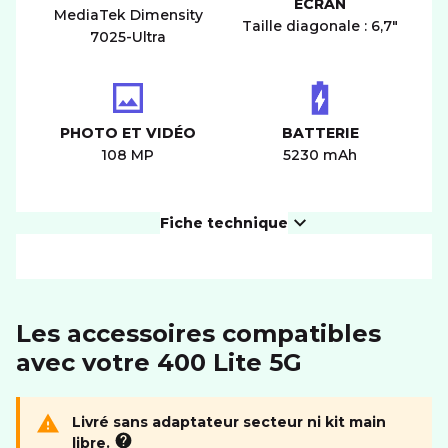
ÉCRAN
MediaTek Dimensity
Taille diagonale : 6,7"
7025-Ultra
PHOTO ET VIDÉO
BATTERIE
108 MP
5230 mAh
Fiche technique
PRODUIT
Les accessoires compatibles
Dimensions (LxIxH)
161*74.55*7.29 mm
avec votre 400 Lite 5G
Poids
171 g
ÉCRAN
Livré sans adaptateur secteur ni kit main
libre.
Résolution
2412*1080 px