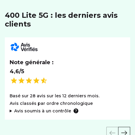
RÉSEAU
400 Lite 5G : les derniers avis
clients
Réseaux
5G+
SYSTÈME D'EXPLOITATION
Système
Android
Note générale :
4,6/5
Basé sur 28 avis sur les 12 derniers mois.
Avis classés par ordre chronologique
Avis soumis à un contrôle