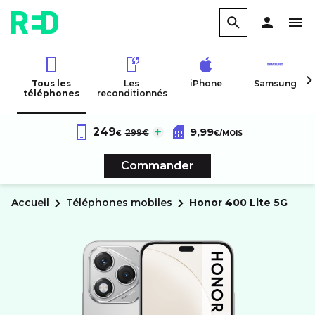
Tous les
Les
iPhone
Samsung
téléphones
reconditionnés
Forfait RED 60Go 4G
au lieu de :
249
9,99
Honor
400 Lite 5G
299€
€
€
/MOIS
Sans engagement
Commander
Accueil
Téléphones mobiles
honor
400 Lite 5G