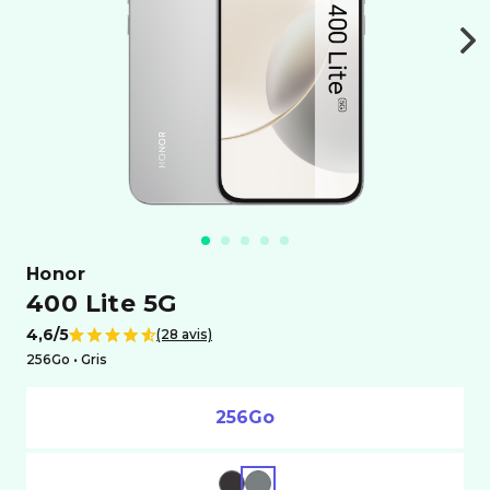
honor
400 Lite 5G
4,6/5
(28 avis)
Note de
256Go •
gris
256Go
NOIR
GRIS