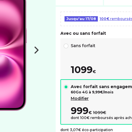
Jusqu'au
17/08
100€
remboursés 
Avec ou sans forfait
Choix avec ou sans forfait RED
Sans forfait
1099
€
Avec forfait sans engage
60Go 4G à
9,99
€/mois
Modifier
999
au lieu de :
€
1099€
dont 100€ remboursés après ach
dont 3,07€ éco-participation