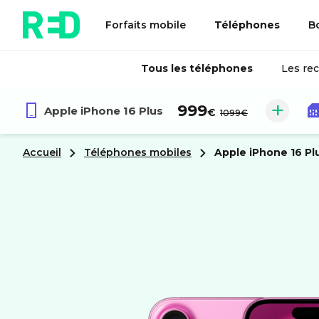
Forfaits mobile
Téléphones
B
Tous les téléphones
Les re
au lieu de :
999
Apple
iPhone 16 Plus
€
1099€
Accueil
Téléphones mobiles
apple
iPhone 16 Pl