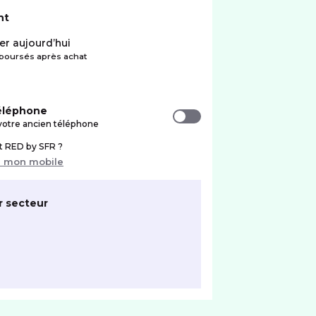
nt
er aujourd’hui
oursés après achat
téléphone
votre ancien téléphone
nt RED by SFR ?
r mon mobile
r secteur