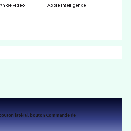
27h de vidéo
Apple Intelligence
CONNECTIVITÉ
mat carte SIM
nano
IM
RÉSEAU
seaux
5G+