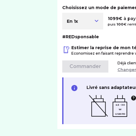
Choisissez un mode de paieme
1099€
à pay
En 1x
puis
100
€ remb
#REDsponsable
Estimer la reprise de mon 
Economisez en faisant reprendre 
Déjà clie
Commander
Change
Livré sans adaptateu
4.5 - 30
W
USB PD