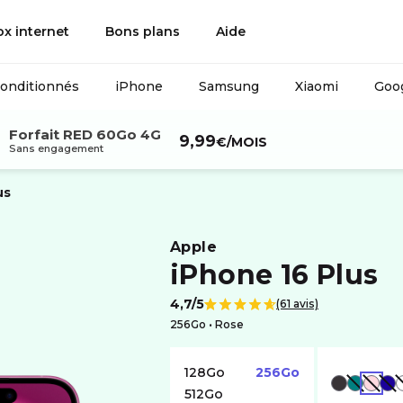
ox internet
Bons plans
Aide
conditionnés
iPhone
Samsung
Xiaomi
Goog
Forfait RED 60Go 4G
9,99
€
/MOIS
Sans engagement
us
apple
iPhone 16 Plus
4,7/5
(61 avis)
Note de
256Go •
rose
128Go
256Go
NOIR
VERT
ROSE
BLEU
512Go