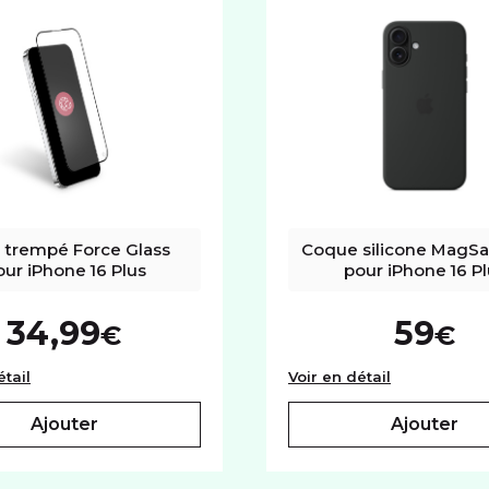
 trempé Force Glass 
Coque silicone MagSaf
our iPhone 16 Plus
pour iPhone 16 Pl
34,99
59
€
€
Verre trempé Force Glass pour iPhone 16 Plus
Coque silico
étail
Voir en détail
ajouter
ajouter