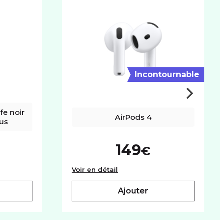
Incontournable
e noir 
AirPods 4
us
149
€
ne MagSafe noir pour iPhone 16 Plus
AirPods 4
Voir en détail
ajouter