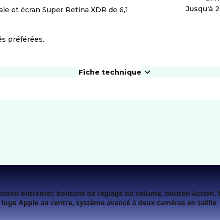
Jusqu'à 
ale et écran Super Retina XDR de 6,1
és préférées.
Fiche technique
ÉCRAN
Résolution
2796 x 1290 px
For
Taille diagonale
6.7"
eS
PHOTO ET VIDÉO
Autofocus
Ré