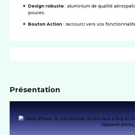
Design robuste
: aluminium de qualité aérospati
pouces.
Bouton Action
: raccourci vers vos fonctionnalit
PRODUIT
Dimensions (LxIxH)
160,9x77,8x7,8 mm
Poids
199 g
Présentation
MÉMOIRE
Mémoire utilisateur
256Go
Port carte mémoire
Non