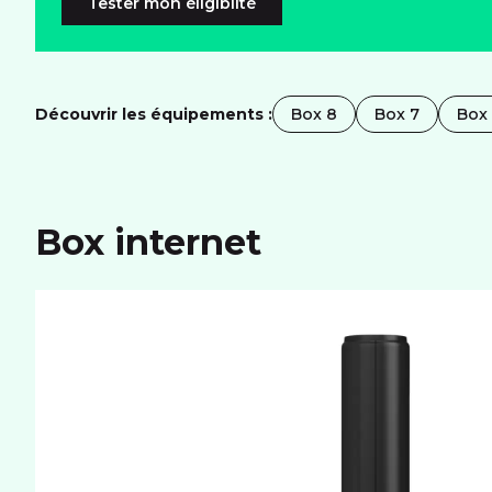
Tester mon éligiblité
Découvrir les équipements :
Box 8
Box 7
Box
Box internet