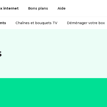
x internet
Bons plans
Aide
nts
Chaînes et bouquets TV
Déménager votre box
s