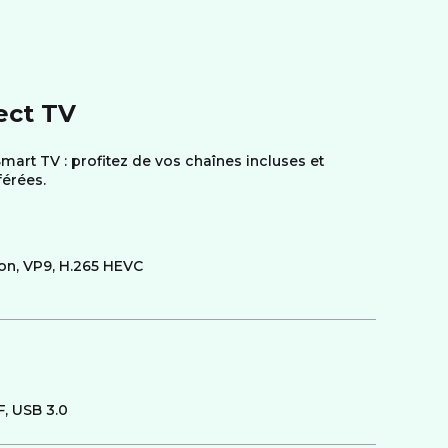
ect TV
mart TV : profitez de vos chaînes incluses et
férées.
ion, VP9, H.265 HEVC
F, USB 3.0