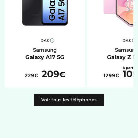
DAS
DAS
samsung
samsun
Galaxy A17 5G
Galaxy Z F
209
10
€
229€
1299€
Voir tous les téléphones