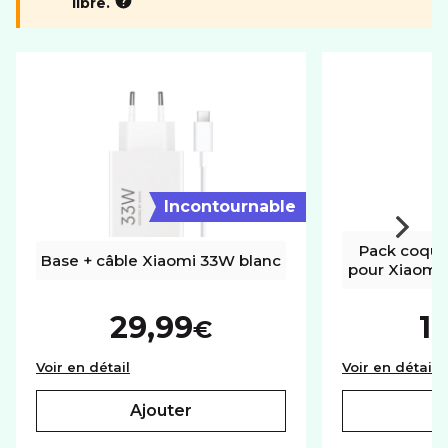
libre.
Incontournable
Pack coque
Base + câble Xiaomi 33W blanc
pour Xiaomi
29,99
1
€
Base + câble Xiaomi 33W blanc
P
Voir en détail
Voir en détail
ajouter