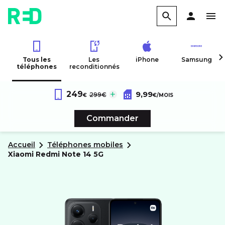
Tous les
Les
iPhone
Samsung
téléphones
reconditionnés
Xiaomi
Redmi Note 14 5G
Forfait RED 60Go 4G
au lieu de :
249
9,99
299€
€
€
/MOIS
Reconditionné
Sans engagement
Commander
Accueil
Téléphones mobiles
xiaomi
Redmi Note 14 5G