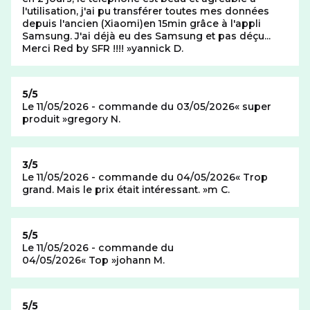
l'utilisation, j'ai pu transférer toutes mes données
depuis l'ancien (Xiaomi)en 15min grâce à l'appli
Samsung. J'ai déjà eu des Samsung et pas déçu...
Merci Red by SFR !!!!
yannick D.
Note de
5/5
Le 11/05/2026 - commande du 03/05/2026
super
produit
gregory N.
Note de
3/5
Le 11/05/2026 - commande du 04/05/2026
Trop
grand. Mais le prix était intéressant.
m C.
Note de
5/5
Le 11/05/2026 - commande du
04/05/2026
Top
johann M.
Note de
5/5