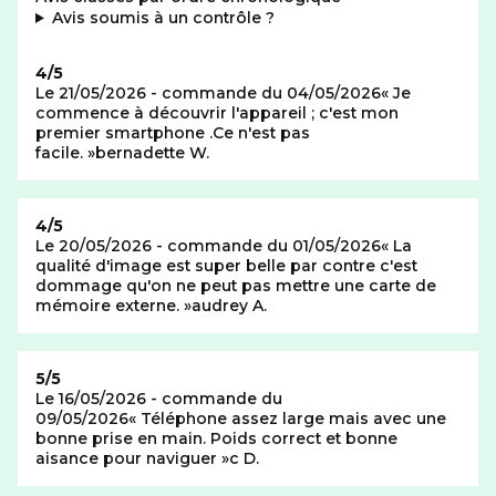
: plus d'informations
Avis soumis à un contrôle
?
Note de
4/5
Le 21/05/2026 - commande du 04/05/2026
Je
commence à découvrir l'appareil ; c'est mon
premier smartphone .Ce n'est pas
facile.
bernadette W.
Note de
4/5
Le 20/05/2026 - commande du 01/05/2026
La
qualité d'image est super belle par contre c'est
dommage qu'on ne peut pas mettre une carte de
mémoire externe.
audrey A.
Note de
5/5
Le 16/05/2026 - commande du
09/05/2026
Téléphone assez large mais avec une
bonne prise en main. Poids correct et bonne
aisance pour naviguer
c D.