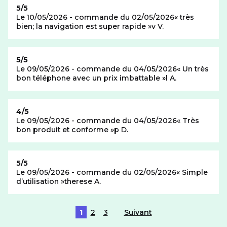
Note de
5/5
Le 10/05/2026 - commande du 02/05/2026
très
bien; la navigation est super rapide
v V.
Note de
5/5
Le 09/05/2026 - commande du 04/05/2026
Un très
bon téléphone avec un prix imbattable
l A.
Note de
4/5
Le 09/05/2026 - commande du 04/05/2026
Très
bon produit et conforme
p D.
Note de
5/5
Le 09/05/2026 - commande du 02/05/2026
Simple
d’utilisation
therese A.
1
2
3
Suivant