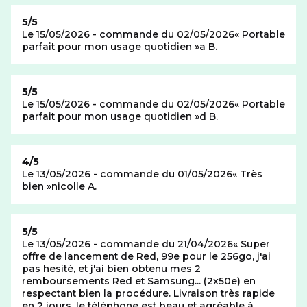
Note de
5/5
Le 15/05/2026 - commande du 02/05/2026
Portable
parfait pour mon usage quotidien
a B.
Note de
5/5
Le 15/05/2026 - commande du 02/05/2026
Portable
parfait pour mon usage quotidien
d B.
Note de
4/5
Le 13/05/2026 - commande du 01/05/2026
Très
bien
nicolle A.
Note de
5/5
Le 13/05/2026 - commande du 21/04/2026
Super
offre de lancement de Red, 99e pour le 256go, j'ai
pas hesité, et j'ai bien obtenu mes 2
remboursements Red et Samsung... (2x50e) en
respectant bien la procédure. Livraison très rapide
en 2 jours, le téléphone est beau et agréable à