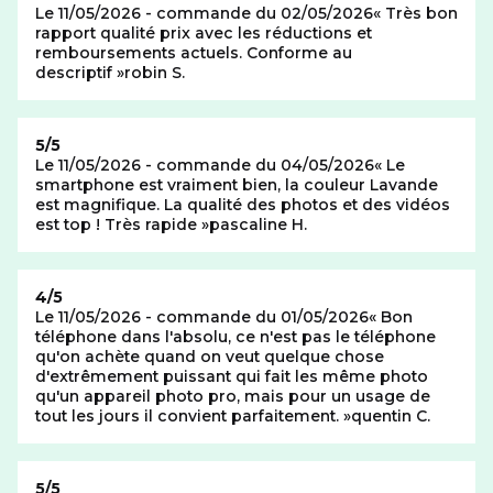
Le 11/05/2026 - commande du 02/05/2026
Très bon
rapport qualité prix avec les réductions et
remboursements actuels. Conforme au
descriptif
robin S.
Note de
5/5
Le 11/05/2026 - commande du 04/05/2026
Le
smartphone est vraiment bien, la couleur Lavande
est magnifique. La qualité des photos et des vidéos
est top ! Très rapide
pascaline H.
Note de
4/5
Le 11/05/2026 - commande du 01/05/2026
Bon
téléphone dans l'absolu, ce n'est pas le téléphone
qu'on achète quand on veut quelque chose
d'extrêmement puissant qui fait les même photo
qu'un appareil photo pro, mais pour un usage de
tout les jours il convient parfaitement.
quentin C.
Note de
5/5