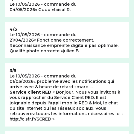
Le 10/05/2026 - commande du
04/05/2026
Good
faisal R.
Note de
4/5
Le 10/05/2026 - commande du
21/04/2026
Fonctionne correctement.
Reconnaissance empreinte digitale pas optimale.
Qualité photo correcte
julien B.
Note de
3/5
Le 10/05/2026 - commande du
01/05/2026
probleme avec les notifications qui
arrive avec & heure de retard
marc L.
Réponse au commentaire précédant
Service client RED
Bonjour, Nous vous invitons à
vous rapprocher du Service Client RED. Il est
joignable depuis l'appli mobile RED & Moi, le chat
du site Internet ou les réseaux sociaux. Vous
retrouverez toutes les informations nécessaires ici :
http://c.sfr.fr/SCRED