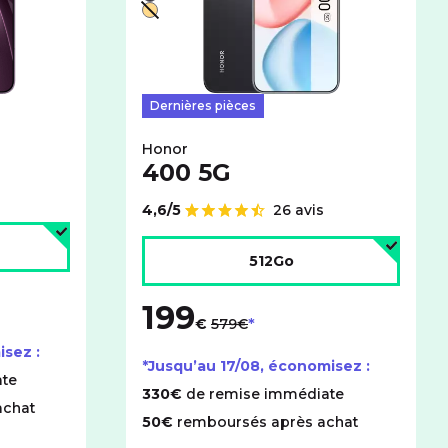
Noir
Or - indisponible
Dernières pièces
Honor
400 5G
4,6/5
26 avis
Note de
age :
Choisir l'espace de stockage :
512Go
199
au lieu de
€
579€
isez :
*Jusqu’au
17/08
, économisez :
te
330€
de remise immédiate
achat
50€
remboursés après achat