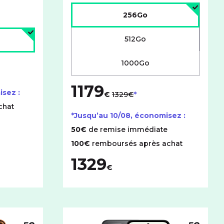
Choisir l'espace de stockage :
256Go
age :
512Go
1000Go
1179
au lieu de
isez :
€
1329€
chat
*Jusqu’au
10/08
, économisez :
50€
de remise immédiate
100€
remboursés après achat
1329
€