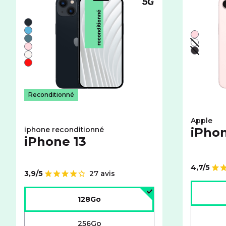
Téléphone compatible
Liste de couleurs disponibles pour le iPhone recondit
Noir
Bleu
Liste de 
Rose
Vert
Blanc - 
Rose
Noir - i
Blanc
Rouge
Reconditionné
Apple
iphone reconditionné
iPhon
iPhone 13
4,7/5
Note de
3,9/5
27 avis
Note de
Choisir l
Choisir l'espace de stockage :
128Go
256Go