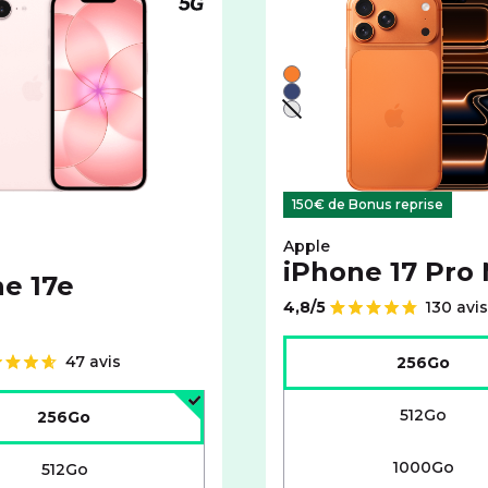
 5G
Téléphone compatible 5G
ionné iPhone 13 avec cet espace de stockage :
couleurs disponibles pour le APPLE iPhone 17e avec cet espac
Liste de couleurs disponi
Orange
indisponible
Bleu
ndisponible
Argent - indisponible
150€ de Bonus reprise
Apple
iPhone 17 Pro
e 17e
4,8/5
130 avis
Note de
Choisir l'espace de stock
47 avis
256Go
'espace de stockage :
512Go
256Go
1000Go
512Go