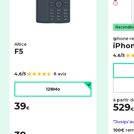
Noir
Rose
Recondit
iphone r
iPhon
Altice
F5
4,6/5
Note de
Choisir l
4,6/5
8 avis
Note de
Choisir l'espace de stockage :
128Mo
39
529
€
€
*Jusqu’a
100€
rem