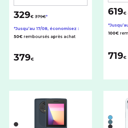
619
329
au lieu de
€
€
379€
*Jusqu’a
*Jusqu’au
17/08
, économisez :
100€
rem
50€
remboursés après achat
719
379
€
€
Liste de 
Bleu
Vert
Liste de couleurs disponibles pour le ALTICE F5 avec 
Noir