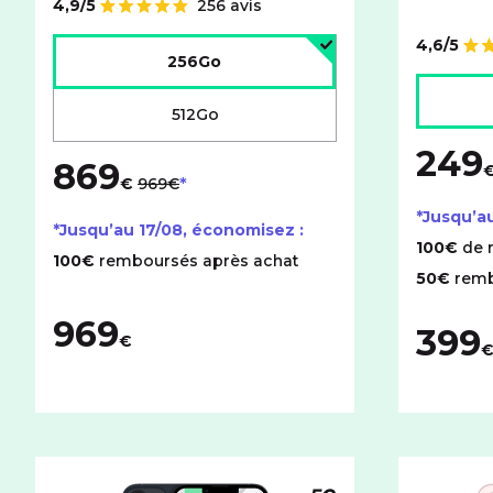
4,9/5
256 avis
Note de
Choisir l'espace de stockage :
4,6/5
Note de
256Go
Choisir l
512Go
249
869
au lieu de
€
969€
*Jusqu’a
*Jusqu’au
17/08
, économisez :
100€
de 
100€
remboursés après achat
50€
remb
969
399
€