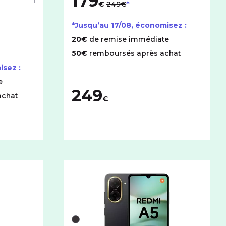
179
€
249€
*Jusqu’au
17/08
, économisez :
20€
de remise immédiate
50€
remboursés après achat
isez :
e
249
achat
€
avec cet espace de stockage :
ibles pour le DORO Leva L30 avec cet espace de stockage :
Liste de couleurs disponibles pour le XI
Noir