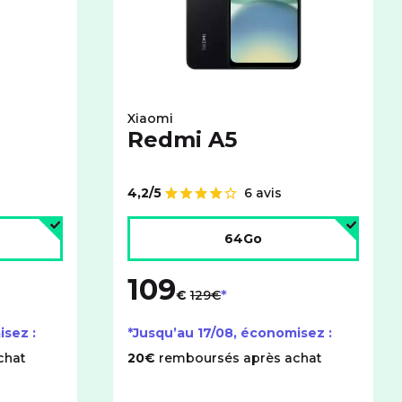
Xiaomi
Redmi A5
4,2/5
6 avis
Note de
age :
Choisir l'espace de stockage :
64Go
109
au lieu de
€
129€
isez :
*Jusqu’au
17/08
, économisez :
chat
20€
remboursés après achat