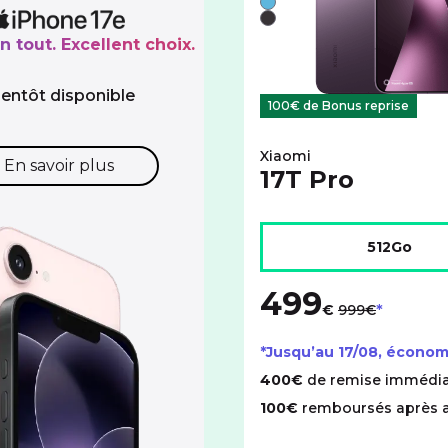
Bleu
Noir
n tout. Excellent choix.
ientôt disponible
100€ de Bonus reprise
Xiaomi
En savoir plus
17T Pro
Choisir l'espace de stock
512Go
499
au lieu de
€
999€
*Jusqu’au
17/08
, économ
400€
de remise immédia
100€
remboursés après 