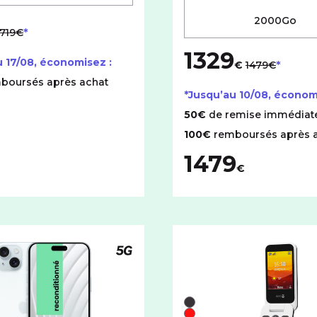
2000Go
au lieu de
719€
1329
au lieu de
u
17/08
, économisez :
€
1479€
boursés après achat
*Jusqu’au
10/08
, économ
50€
de remise immédiat
100€
remboursés après 
1479
€
Téléphone compatible 5G
couleurs disponibles pour le iPhone reconditionné iPhone 15 
Liste de couleurs dispon
Noir
cet espace de stockage :