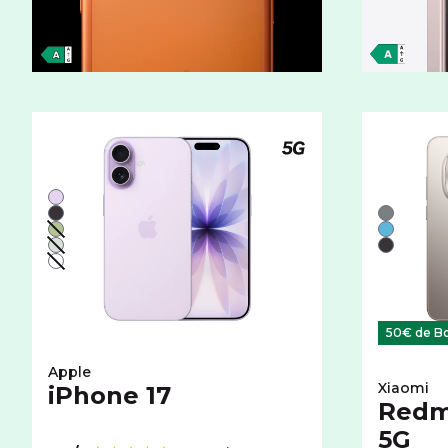
Téléphone compatible
Liste de couleurs disponibles pour le APPLE iPhone 17
Violet
Liste de 
Noir
Gris
Vert - indisponible
Bleu
Brume - indisponible
Noir
Blanc - indisponible
50€ de Bo
Apple
Xiaomi
iPhone 17
Redmi
5G