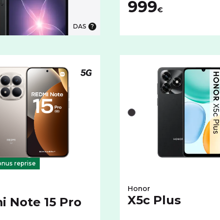
999
€
DAS
 5G
Téléphone compatible 5G
 avec cet espace de stockage :
couleurs disponibles pour le XIAOMI Redmi Note 15 Pro 5G av
Liste de couleurs dispon
Noir
nus reprise
Honor
X5c Plus
 Note 15 Pro