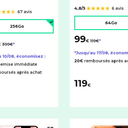
4,8/5
6 avis
Note de
67 avis
Choisir l'espace de stock
'espace de stockage :
64Go
256Go
99
au lieu de
au lieu de
€
119€
€
399€
*Jusqu’au
17/08
, économ
u
10/08
, économisez :
20€
remboursés après a
remise immédiate
oursés après achat
119
€
€