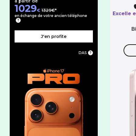
à partir de
1029
au lieu de
€
1329€
Excelle e
en échange de votre ancien téléphone
B
J'en profite
DAS