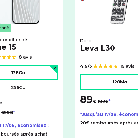
Rouge
ionné
econditionné
Doro
e 15
Leva L30
8 avis
4,9/5
15 avis
'espace de stockage :
Note de
128Go
Choisir l'espace de stock
128Mo
256Go
89
au lieu de
€
109€
au lieu de
629€
*Jusqu’au
17/08
, économ
20€
remboursés après a
u
17/08
, économisez :
boursés après achat