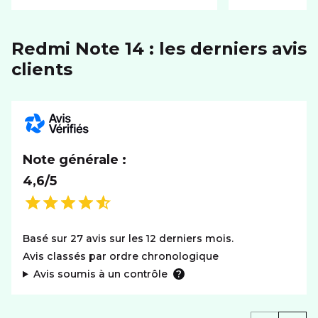
Capacité
5500 mAh
RÉSEAU
Redmi Note 14 : les derniers avis
clients
Réseaux
4G
SYSTÈME D'EXPLOITATION
Système
Android
Note générale :
4,6/5
Basé sur 27 avis sur les 12 derniers mois.
Avis classés par ordre chronologique
Avis soumis à un contrôle