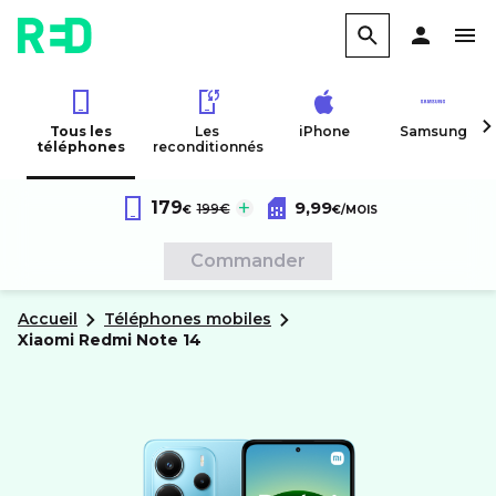
Tous les
Les
iPhone
Samsung
téléphones
reconditionnés
Forfait RED 60Go 4G
au lieu de :
179
9,99
Xiaomi
Redmi Note 14
199€
€
€
/MOIS
Sans engagement
Commander
Accueil
Téléphones mobiles
xiaomi
Redmi Note 14