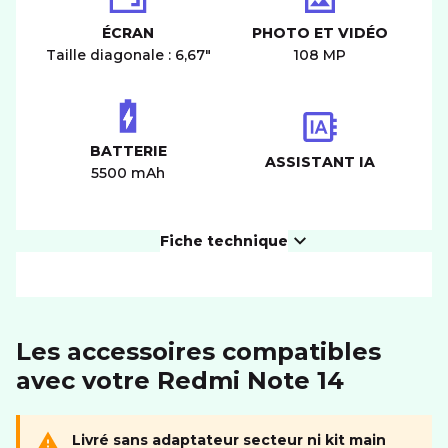
ÉCRAN
PHOTO ET VIDÉO
Taille diagonale : 6,67"
108 MP
BATTERIE
ASSISTANT IA
5500 mAh
Fiche technique
PRODUIT
Les accessoires compatibles
Dimensions (LxIxH)
163.24*76.55*8.16 mm
avec votre Redmi Note 14
Poids
200 g
ÉCRAN
Livré sans adaptateur secteur ni kit main