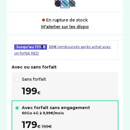
NOIR
BLEU
VERT
En rupture de stock
M'alerter sur les dispo
Jusqu'au
17/08
20€
remboursés après achat avec
un forfait RED
Avec ou sans forfait
Choix avec ou sans forfait RED
Sans forfait
199
€
Avec forfait sans engagement
60Go 4G à
9,99
€/mois
179
au lieu de :
€
199€