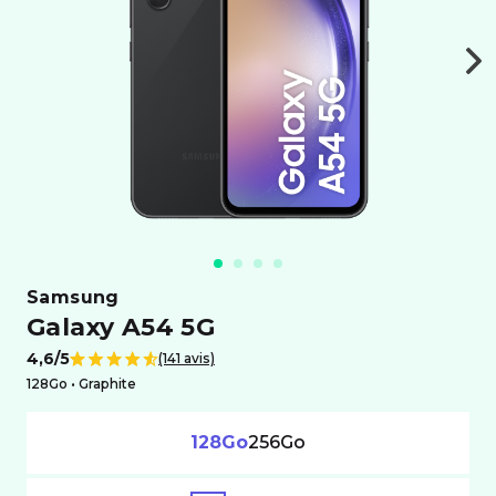
samsung
Galaxy A54 5G
4,6/5
(141 avis)
Note de
128Go •
graphite
128Go
256Go