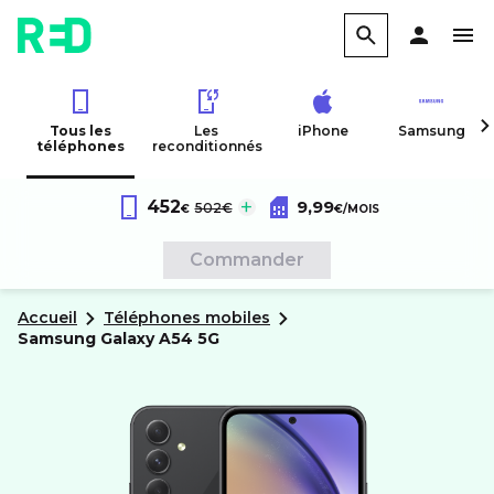
Tous les
Les
iPhone
Samsung
téléphones
reconditionnés
Forfait RED 60Go 4G
au lieu de :
452
9,99
Samsung
Galaxy A54 5G
502€
€
€
/MOIS
Sans engagement
Commander
Accueil
Téléphones mobiles
samsung
Galaxy A54 5G