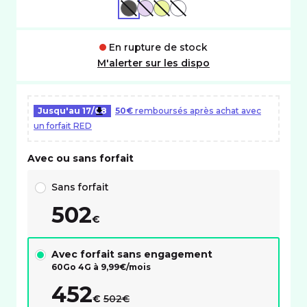
NOIR
VIOLET
JAUNE
BLANC
En rupture de stock
M'alerter sur les dispo
Jusqu'au
17/08
50€
remboursés après achat avec
un forfait RED
Avec ou sans forfait
Choix avec ou sans forfait RED
Sans forfait
502
€
Avec forfait sans engagement
60Go 4G à
9,99
€/mois
452
au lieu de :
€
502€