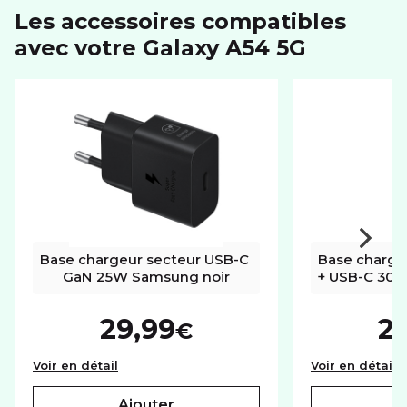
Les accessoires compatibles
Dimensions (LxIxH)
158.2 x 76.7 x 8.2 mm
avec votre Galaxy A54 5G
Poids
202 g
ÉCRAN
Résolution
1080 x 2340 px
Taille diagonale
6.4"
CONNECTIVITÉ
Format carte SIM
nano
eSIM
Base chargeur secteur USB-C 
Base charge
GaN 25W Samsung noir
+ USB-C 30W
MÉMOIRE
29,99
2
€
Mémoire utilisateur
128Go
Port carte mémoire
Micro SD
Base chargeur secteur USB-C GaN 25W Sam
B
Voir en détail
Voir en détail
ajouter