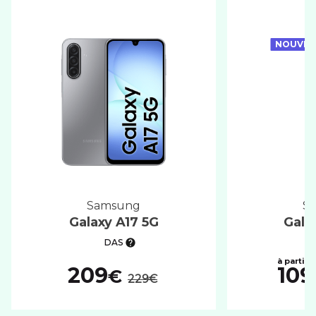
NOUVEA
samsung
Galaxy A17 5G
Gala
DAS
au lieu de :
209
109
€
229€