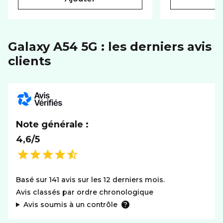
PHOTO ET VIDÉO
Autofocus
Galaxy A54 5G : les derniers avis
BATTERIE
clients
Capacité
5000 mAh
RÉSEAU
Réseaux
5G+
Note générale :
SYSTÈME D'EXPLOITATION
4,6/5
Système
Android
Basé sur 141 avis sur les 12 derniers mois.
Avis classés par ordre chronologique
Avis soumis à un contrôle