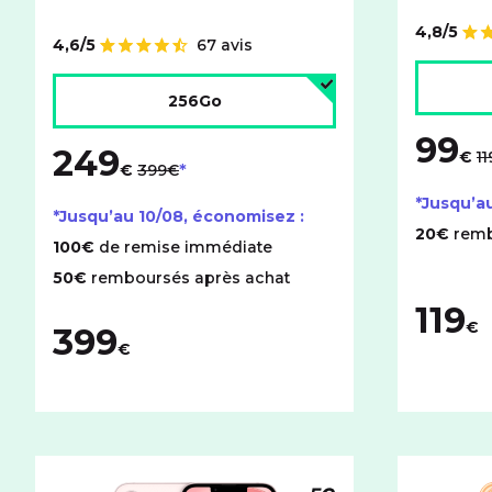
4,8/5
Note de
4,6/5
67 avis
Note de
Choisir l
Choisir l'espace de stockage :
256Go
99
au
249
au lieu de
€
1
€
399€
*Jusqu’a
*Jusqu’au
10/08
, économisez :
20€
remb
100€
de remise immédiate
50€
remboursés après achat
119
€
399
€