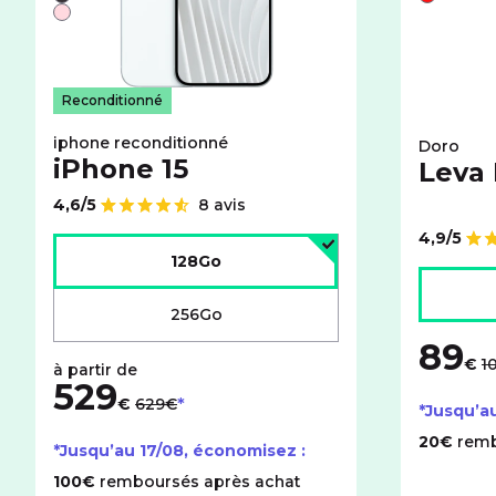
Noir
Rouge
Rose
Reconditionné
iphone reconditionné
Doro
iPhone 15
Leva
4,6/5
8 avis
Note de
4,9/5
Choisir l'espace de stockage :
Note de
128Go
Choisir l
256Go
89
a
€
1
529
au lieu de
€
629€
*Jusqu’a
20€
remb
*Jusqu’au
17/08
, économisez :
100€
remboursés après achat