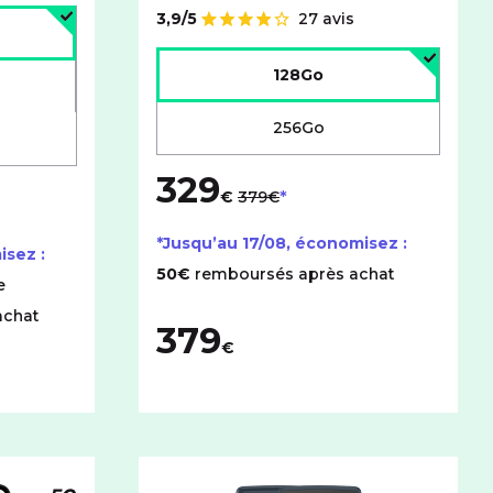
age :
3,9/5
27 avis
Note de
Choisir l'espace de stockage :
128Go
256Go
329
au lieu de
€
379€
*Jusqu’au
17/08
, économisez :
isez :
50€
remboursés après achat
e
achat
379
€