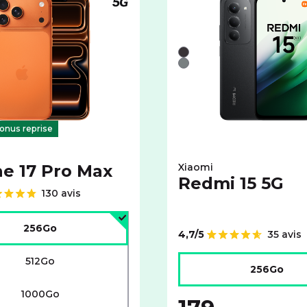
 5G
Téléphone compatible 5G
e avec cet espace de stockage :
couleurs disponibles pour le APPLE iPhone 17 Pro Max avec c
Liste de couleurs disponi
Noir
Gris
 indisponible
onus reprise
e 17 Pro Max
Xiaomi
Redmi 15 5G
130 avis
'espace de stockage :
256Go
4,7/5
35 avis
Note de
Choisir l'espace de stock
512Go
256Go
1000Go
au lieu de