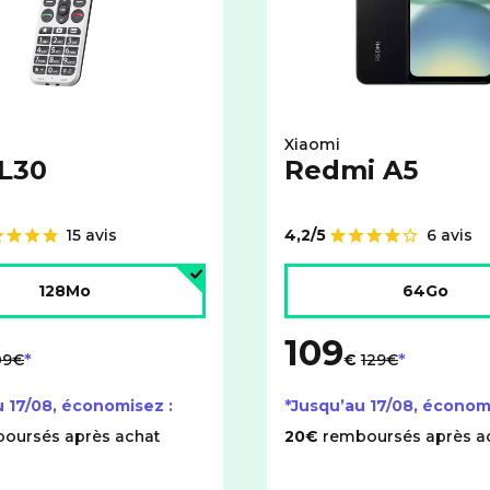
Xiaomi
 L30
Redmi A5
15 avis
4,2/5
6 avis
Note de
'espace de stockage :
Choisir l'espace de stock
128Mo
64Go
109
u lieu de
au lieu de
09€
€
129€
u
17/08
, économisez :
*Jusqu’au
17/08
, économ
oursés après achat
20€
remboursés après a