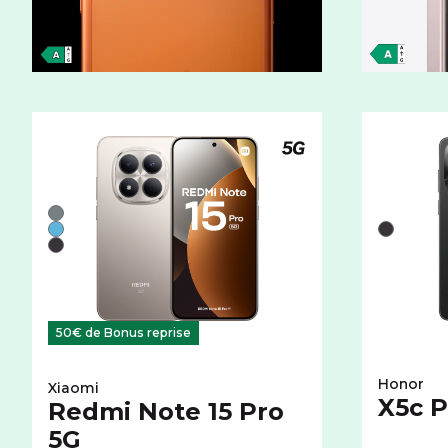
Téléphone compatible
Liste de couleurs disponibles pour le XIAOMI Redmi No
Gris
Liste de 
Bleu
Noir
Noir
50€ de Bonus reprise
Honor
Xiaomi
X5c P
Redmi Note 15 Pro
5G