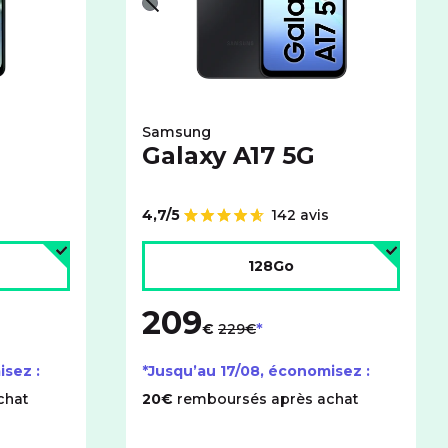
Gris - indisponible
Samsung
Galaxy A17 5G
4,7/5
142 avis
Note de
age :
Choisir l'espace de stockage :
128Go
209
au lieu de
€
229€
isez :
*Jusqu’au
17/08
, économisez :
chat
20€
remboursés après achat