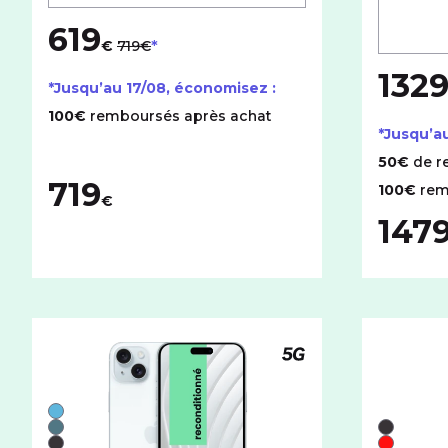
619
au lieu de
€
719€
132
*Jusqu’au
17/08
, économisez :
100€
remboursés après achat
*Jusqu’a
50€
de r
719
100€
rem
€
147
Téléphone compatible
Liste de couleurs disponibles pour le iPhone recondit
Bleu
Liste de 
Vert
Noir