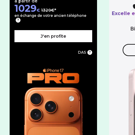
à partir de
1029
au lieu de
€
1329€
Excelle e
en échange de votre ancien téléphone
B
J'en profite
DAS