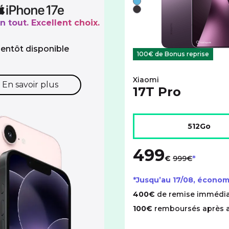
Bleu
Noir
n tout. Excellent choix.
ientôt disponible
100€ de Bonus reprise
Xiaomi
En savoir plus
17T Pro
Choisir l'espace de stock
512Go
499
au lieu de
€
999€
*Jusqu’au
17/08
, économ
400€
de remise immédia
100€
remboursés après 