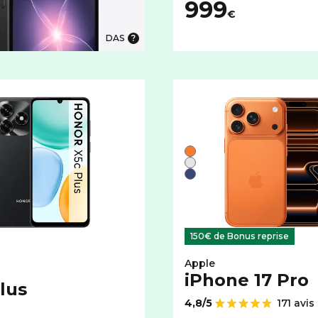
999
€
DAS
 5G
te 15 Pro 5G avec cet espace de stockage :
Liste de couleurs disponi
Orange
couleurs disponibles pour le HONOR X5c Plus avec cet espace
Argent
Bleu
150€ de Bonus reprise
Apple
iPhone 17 Pro
lus
4,8/5
171 avis
Note de