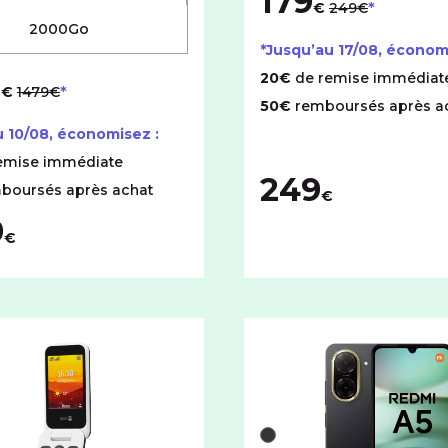
179
€
249€
2000Go
*Jusqu’au
17/08
, économ
9
au lieu de
20€
de remise immédiat
€
1479€
50€
remboursés après a
u
10/08
, économisez :
emise immédiate
249
boursés après achat
€
9
€
 5G
ionné iPhone 15 avec cet espace de stockage :
couleurs disponibles pour le DORO Leva L30 avec cet espace 
Liste de couleurs dispon
Noir