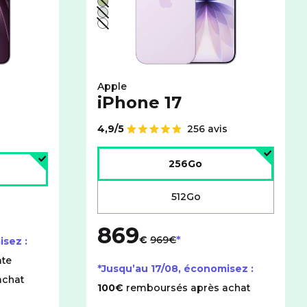
Vert - indisponible
Brume - indisponible
Blanc - indisponible
Apple
iPhone 17
4,9/5
256 avis
Note de
Choisir l'espace de stockage :
age :
256Go
512Go
869
au lieu de
€
969€
isez :
te
*Jusqu’au
17/08
, économisez :
achat
100€
remboursés après achat