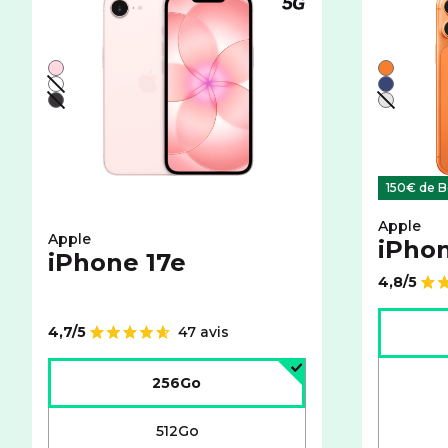
Téléphone compatible
Liste de couleurs disponibles pour le APPLE iPhone 17
Liste de 
Rose
Orange
Blanc - indisponible
Bleu
Noir - indisponible
Argent -
150€ de B
Apple
Apple
iPhon
iPhone 17e
4,8/5
Note de
Choisir l
4,7/5
47 avis
Note de
Choisir l'espace de stockage :
256Go
512Go