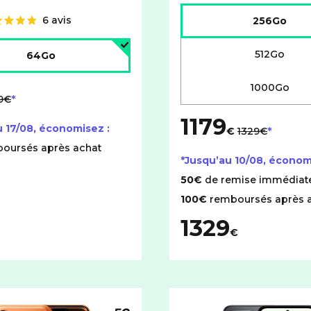
Choisir l'espace de stock
6 avis
256Go
'espace de stockage :
512Go
64Go
1000Go
 lieu de
19€
1179
au lieu de
u
17/08
, économisez :
€
1329€
oursés après achat
*Jusqu’au
10/08
, économ
50€
de remise immédiat
100€
remboursés après 
1329
€