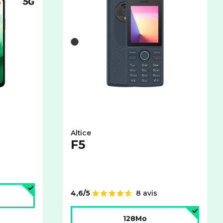
Téléphone compatible 5G
et espace de stockage :
bles pour le XIAOMI Redmi 15 5G avec cet espace de stockage
Liste de couleurs disponibles pour le ALT
Noir
Altice
F5
age :
4,6/5
8 avis
Note de
Choisir l'espace de stockage :
128Mo