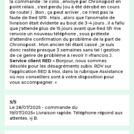
la commande : le colis , envoyé par Chronopost en
point relais , s'est perdu (ou à été dérobé en cours
de route! ) . Bon , ça peut arriver , ce n'est pas la
faute de Red SFR . Mais , alors que l'anomalie de
livraison était évidente au bout de 3-4 jours , il a fallu
que j'attende plus de 15 jours avant que Red Sfr me
renvoie un nouveau téléphone , sous prétexte
d'attendre confirmation du problème de la part de
Chronopost . Mon ancien tél étant cassé , je suis
donc restée presque 3 semaines sans tel ! gestion
de ce genre de problème à revoir !!
francois J.
Réponse au commentaire précédant
Service client RED
Bonjour, nous sommes
désolés pour les désagréments subis. RDV sur
l'application RED & Moi, dans la rubrique Assistance
où nos conseillers sont à votre disposition pour
vous accompagner.
Note de
5/5
Le 28/07/2025 - commande du
19/07/2025
Livraison rapide. Téléphone répond aux
attentes.
j B.