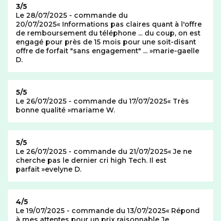
Note de
3/5
Le 28/07/2025 - commande du
20/07/2025
Informations pas claires quant à l'offre
de remboursement du téléphone ... du coup, on est
engagé pour près de 15 mois pour une soit-disant
offre de forfait "sans engagement" ...
marie-gaelle
D.
Note de
5/5
Le 26/07/2025 - commande du 17/07/2025
Très
bonne qualité
mariame W.
Note de
5/5
Le 26/07/2025 - commande du 21/07/2025
Je ne
cherche pas le dernier cri high Tech. Il est
parfait
evelyne D.
Note de
4/5
Le 19/07/2025 - commande du 13/07/2025
Répond
à mes attentes pour un prix raisonnable Je