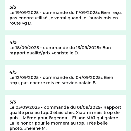
Note de
5/5
Le 19/09/2025 - commande du 11/09/2025
Bien reçu,
pas encore utilisé, je verrai quand je l’aurais mis en
route
g D.
Note de
4/5
Le 18/09/2025 - commande du 13/09/2025
Bon
rapport qualité/prix
christelle D.
Note de
4/5
Le 12/09/2025 - commande du 04/09/2025
Bien
reçu, pas encore mis en service.
alain B.
Note de
5/5
Le 05/09/2025 - commande du 01/09/2025
Rapport
qualité prix au top. J'étais chez Xiaomi mais trop de
pub ... Même pour l'agenda ... Et une MAJ qui galere .
La le honor pour le moment au top. Très belle
photo.
helene M.