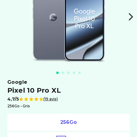
google
Pixel 10 Pro XL
4,7/5
(19 avis)
Note de
256Go •
gris
256Go