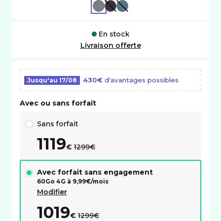
GRIS
NOIR
VERT
En stock
Livraison offerte
430€
d'avantages possibles
Jusqu'au
17/08
Avec ou sans forfait
Choix avec ou sans forfait RED
Sans forfait
1119
au lieu de :
€
1299€
Avec forfait sans engagement
60Go 4G à
9,99
€/mois
Modifier
1019
au lieu de :
€
1299€