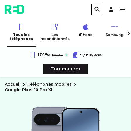
Tous les
Les
iPhone
Samsung
téléphones
reconditionnés
Forfait RED 60Go 4G
au lieu de :
1019
9,99
Google
Pixel 10 Pro XL
1299€
€
€
/MOIS
Sans engagement
Commander
Accueil
Téléphones mobiles
google
Pixel 10 Pro XL