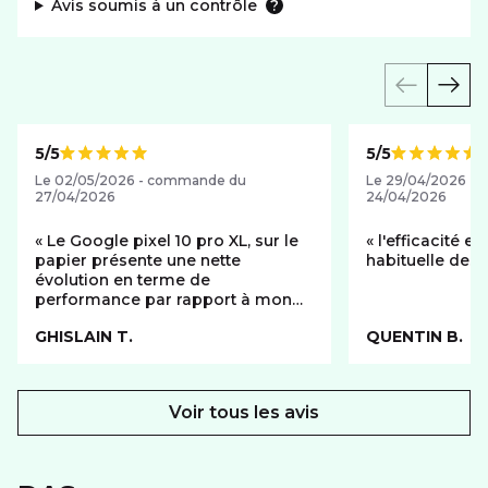
Avis soumis à un contrôle
5/5
5/5
Note de
Note de
Le 02/05/2026 - commande du
Le 29/04/2026 -
27/04/2026
24/04/2026
Le Google pixel 10 pro XL, sur le
l'efficacité et 
papier présente une nette
habituelle des 
évolution en terme de
performance par rapport à mon
ancien google pixel 7 pro. De plus
GHISLAIN T.
QUENTIN B.
le transfert des données via le wifi
dans la famille des pixels est un
plus, ce qui m'a facilité
grandement la tâche. Par contre, le
Voir tous les avis
gros reproche, c'est la manière
dont s'est présenté l'achat chez
Red by SFR qui est très très très
laborieux, je trouve cela