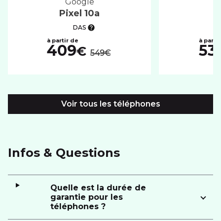
google
Pixel 10a
P
DAS
au lieu de :
409
53
€
549€
Voir tous les téléphones
Infos & Questions
Quelle est la durée de
garantie pour les
téléphones ?