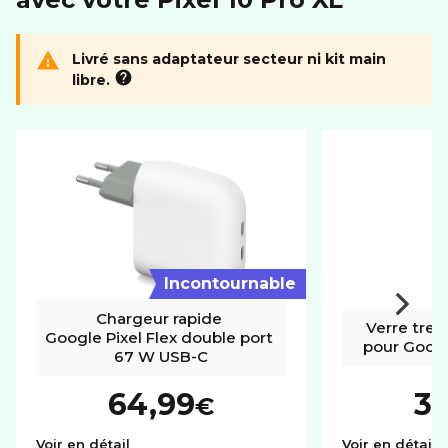
ÉCRAN
Livré sans adaptateur secteur ni kit main
libre.
Résolution
1344 x 2992 px
Taille diagonale
6.8"
CONNECTIVITÉ
Format carte SIM
nano
eSIM
MÉMOIRE
Incontournable
Mémoire utilisateur
256Go
Chargeur rapide 
Verre trem
Google Pixel Flex double port 
Port carte mémoire
Non
pour Google
67 W USB-C
PHOTO ET VIDÉO
64,99
3
€
Autofocus
Chargeur rapide Google Pixel Flex double p
V
Voir en détail
Voir en détail