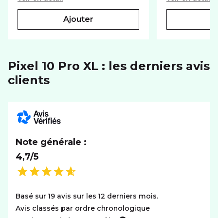
BATTERIE
ajouter
Capacité
5200 mAh
RÉSEAU
Pixel 10 Pro XL : les derniers avis
clients
Réseaux
5G+
SYSTÈME D'EXPLOITATION
Système
Android
Note générale :
4,7/5
Basé sur 19 avis sur les 12 derniers mois.
Avis classés par ordre chronologique