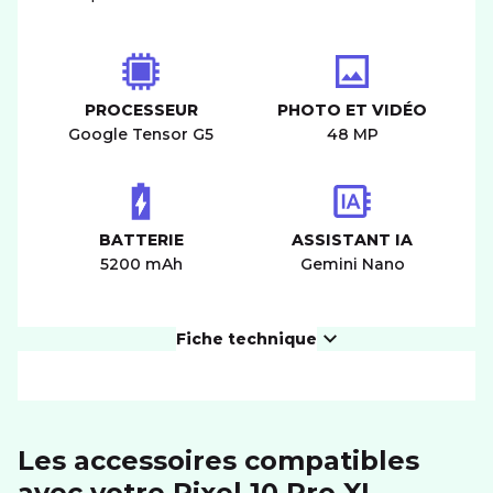
PROCESSEUR
PHOTO ET VIDÉO
Google Tensor G5
48 MP
BATTERIE
ASSISTANT IA
5200 mAh
Gemini Nano
Fiche technique
PRODUIT
Les accessoires compatibles
Dimensions (LxIxH)
76.6 x 162.83 x 8.54 mm
avec votre Pixel 10 Pro XL
Poids
232 g