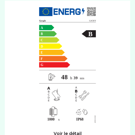
221€ de mon ancien pixel 7 pro.
Après avoir rempli le formulaire
d'estimation de reprise,
sélectionné les accessoires et tout
payé en ligne, 2 jours après
réception du nouveau téléphone je
m'aperçois qu'au final je n'es
toujours pas reçu le bon de
reprise de l'ancien téléphone. Je
contacte le service Red by SFR via
la messagerie pour comprendre
pourquoi je n'es pas encore reçu
le bon de reprise de mon ancien
smartphone, qui d'ailleurs s'avère
compliqué pour se faire
comprendre, les temps de
réponses sont extrêmement long
(30-40 minutes de
communication totale) pour qu'au
final on me dise que j'ai loupé une
étape dans le processus de
commande du nouveau téléphone
en omettant de valider la reprise
de l'ancien téléphone. Sauf que j'ai
des captures d'écrans de
Voir le détail