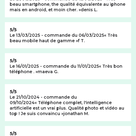
beau smartphone, the qualité équivalente au iphone
mais en android, et moin cher.
denis L.
Note de
5/5
Le 13/03/2025 - commande du 06/03/2025
Très
beau mobile haut de gamme
f T.
Note de
5/5
Le 16/01/2025 - commande du 11/01/2025
Très bon
téléphone .
maeva G.
Note de
5/5
Le 21/10/2024 - commande du
09/10/2024
Téléphone complet, l'intelligence
artificielle est un vrai plus. Qualité photo et vidéo au
top ! Je suis convaincu
jonathan M.
Note de
5/5