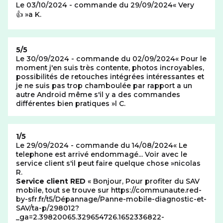
Le 03/10/2024 - commande du 29/09/2024
Very
👍
a K.
Note de
5/5
Le 30/09/2024 - commande du 02/09/2024
Pour le
moment j'en suis très contente, photos incroyables,
possibilités de retouches intégrées intéressantes et
je ne suis pas trop chamboulée par rapport a un
autre Android même s'il y a des commandes
différentes bien pratiques
l C.
Note de
1/5
Le 29/09/2024 - commande du 14/08/2024
Le
telephone est arrivé endommagé... Voir avec le
service client s'il peut faire quelque chose
nicolas
R.
Réponse au commentaire précédant
Service client RED
Bonjour, Pour profiter du SAV
mobile, tout se trouve sur https://communaute.red-
by-sfr.fr/t5/Dépannage/Panne-mobile-diagnostic-et-
SAV/ta-p/298012?
_ga=2.39820065.329654726.1652336822-