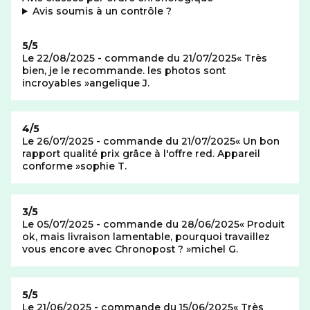
: plus d'informations
Avis soumis à un contrôle
?
Note de
5/5
Le 22/08/2025 - commande du 21/07/2025
Très
bien, je le recommande. les photos sont
incroyables
angelique J.
Note de
4/5
Le 26/07/2025 - commande du 21/07/2025
Un bon
rapport qualité prix grâce à l'offre red. Appareil
conforme
sophie T.
Note de
3/5
Le 05/07/2025 - commande du 28/06/2025
Produit
ok, mais livraison lamentable, pourquoi travaillez
vous encore avec Chronopost ?
michel G.
Note de
5/5
Le 21/06/2025 - commande du 15/06/2025
Très