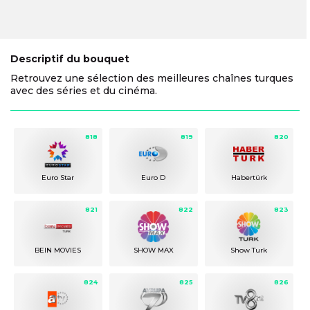
Descriptif du bouquet
Retrouvez une sélection des meilleures chaînes turques
avec des séries et du cinéma.
818
819
820
Euro Star
Euro D
Habertürk
821
822
823
BEIN MOVIES
SHOW MAX
Show Turk
824
825
826