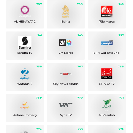
737
739
740
AL HEKAYAT 2
Bahia
Télé Maroc
741
749
757
Samira TV
2M Maroc
El Hiwar Ettounsi
758
767
768
Watania 2
Sky News Arabia
CHADA TV
769
770
771
Rotana Comedy
Syria TV
Al Resalah
773
774
775