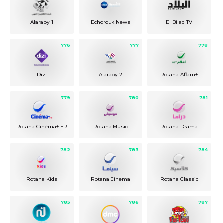
Alaraby 1
Echorouk News
El Bilad TV
776
777
778
Dizi
Alaraby 2
Rotana Aflam+
779
780
781
Rotana Cinéma+ FR
Rotana Music
Rotana Drama
782
783
784
Rotana Kids
Rotana Cinema
Rotana Classic
785
786
787