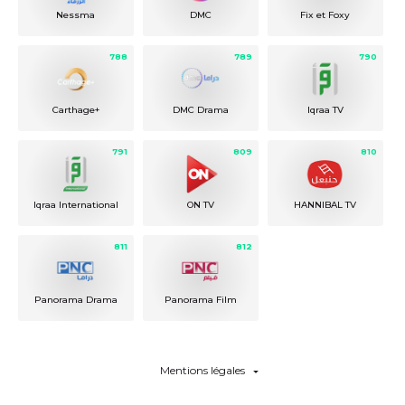
Nessma
DMC
Fix et Foxy
788
789
790
Carthage+
DMC Drama
Iqraa TV
791
809
810
Iqraa International
ON TV
HANNIBAL TV
811
812
Panorama Drama
Panorama Film
Mentions légales
Bouquet Maghreb + Pack Arabia Max