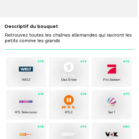
Descriptif du bouquet
Retrouvez toutes les chaînes allemandes qui raviront les
petits comme les grands
579
672
673
WELT
Das Erste
Pro Sieben
675
676
677
RTL Television
RTL2
Sat 1
678
679
680