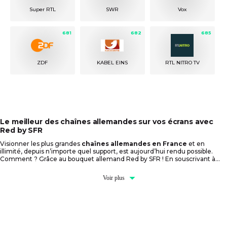
Super RTL
SWR
Vox
681
682
685
ZDF
KABEL EINS
RTL NITRO TV
Le meilleur des chaînes allemandes sur vos écrans avec
Red by SFR
Visionner les plus grandes
chaînes allemandes en France
et en
illimité, depuis n’importe quel support, est aujourd’hui rendu possible.
Comment ? Grâce au bouquet allemand Red by SFR ! En souscrivant à
cette offre, c’est certain, vous n’aurez que l’embarras du choix pour
occuper votre temps libre, avec entre autres :
Voir plus