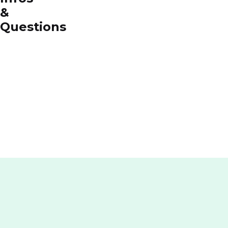
&
Questions
Pourquoi
choisir
RED by
SFR ?
Comment
contacter
RED by
SFR ?