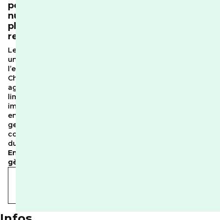
pour un
numérique
plus
responsable
Le numérique a
un impact sur
l’environnement.
Chez RED, nous
agissons pour
limiter cet
impact et
encourager des
gestes simples,
concrets et
durables.
Ensemble, on
gère
.
En savoir
plus sur nos
actions
Infos