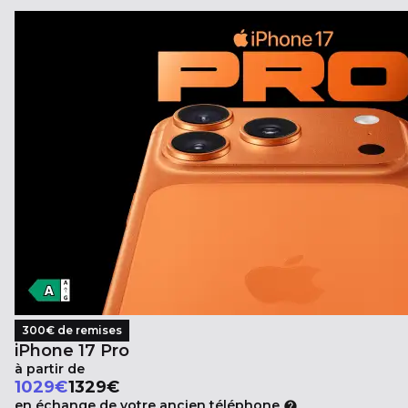
300€ de remises
iPhone 17 Pro
à partir de
Au lieu de
1029
€
1329€
en échange de votre ancien téléphone