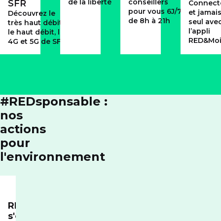
de la liberté
conseillers
SFR
Connect
pour vous 6J/7
et jamai
Découvrez le
de 8h à 21h
seul ave
très haut débit,
l’appli
le haut débit, la
RED&Mo
4G et 5G de SFR
#REDsponsable :
nos
actions
pour
l'environnement
RED
s'engage