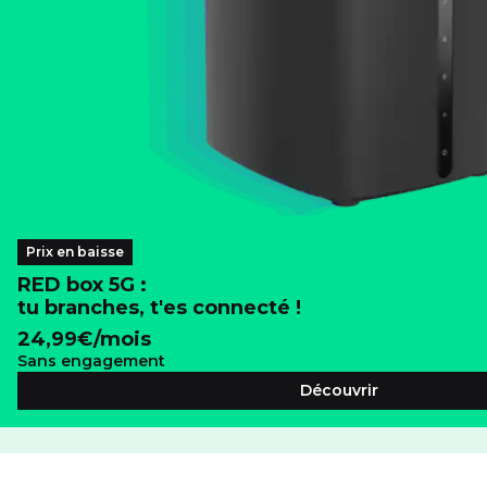
Prix en baisse
RED box 5G :
tu branches, t'es connecté !
24,99
€/mois
Sans engagement
Découvrir