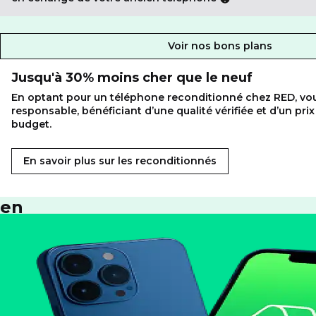
Voir nos bons plans
Avec
Jusqu'à 30% moins cher que le neuf
RED
En optant pour un téléphone reconditionné chez RED, vou
by
responsable, bénéficiant d’une qualité vérifiée et d’un pri
SFR,
budget.
adoptez
En savoir plus sur les reconditionnés
le
reconditionné
en
toute
sérénité