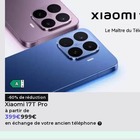
-60% de réduction
Xiaomi 17T Pro
à partir de
Au lieu de
399
€
999€
en échange de votre ancien téléphone