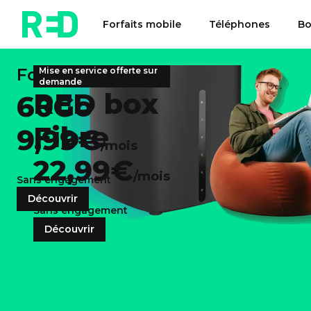
Forfaits mobile
Téléphones
Bo
Forfait mobile
Mise en service offerte sur
demande
RED box
60Go
Fibre
9,99€
/mois
22,99€
/mois
Sans engagement
Découvrir
Sans engagement
Découvrir