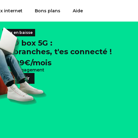
x internet
Bons plans
Aide
Prix en baisse
RED box 5G :
tu branches, t'es connecté !
24,99
€/mois
Sans engagement
Découvrir