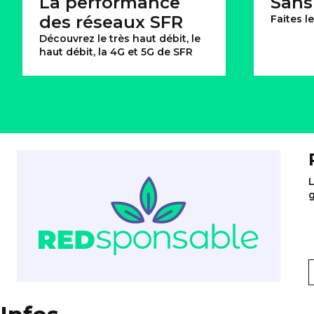
La performance
Sans
des réseaux SFR
Faites le
Découvrez le très haut débit, le
haut débit, la 4G et 5G de SFR
#REDsponsable :
nos
L
actions
g
pour
l'environnement