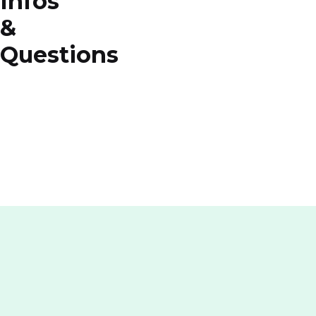
Infos
&
Questions
Pourquoi
choisir
RED by
SFR ?
Comment
contacter
RED by
SFR ?