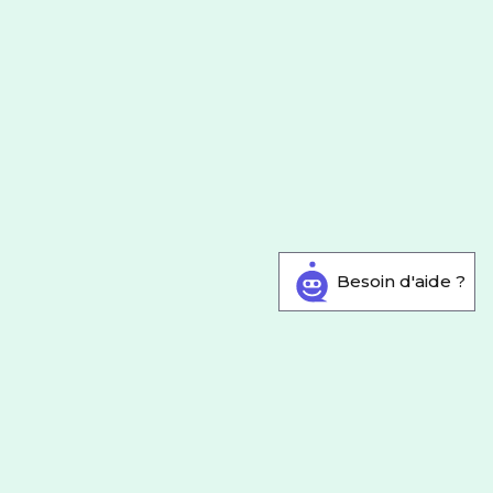
Besoin d'aide ?
by SFR
4G & 5G SFR
antages et nouveaux