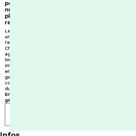
pour un
numérique
plus
responsable
Le numérique a
un impact sur
l’environnement.
Chez RED, nous
agissons pour
limiter cet
impact et
encourager des
gestes simples,
concrets et
durables.
Ensemble, on
gère
.
En savoir
plus sur nos
actions
Infos