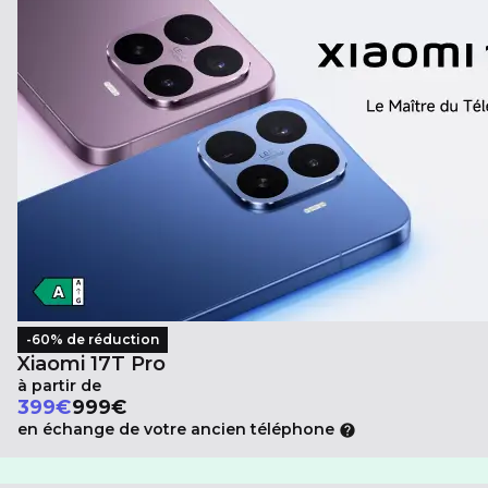
-60% de réduction
Xiaomi 17T Pro
à partir de
Au lieu de
399
€
999€
en échange de votre ancien téléphone