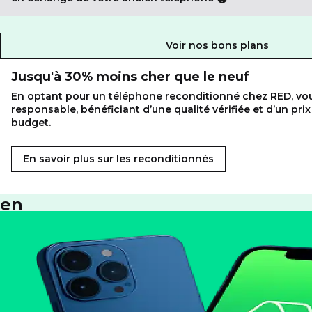
Voir nos bons plans
Avec
Jusqu'à 30% moins cher que le neuf
RED
En optant pour un téléphone reconditionné chez RED, vou
by
responsable, bénéficiant d’une qualité vérifiée et d’un pri
SFR,
budget.
adoptez
En savoir plus sur les reconditionnés
le
reconditionné
en
toute
sérénité