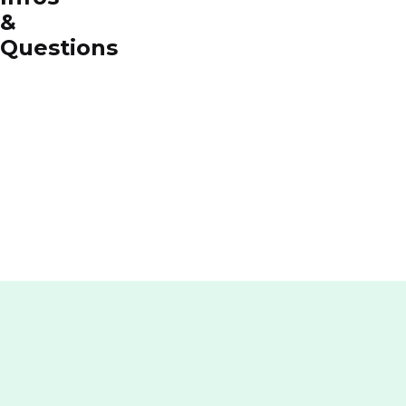
&
Questions
Pourquoi
choisir
RED by
SFR ?
Comment
contacter
RED by
SFR ?