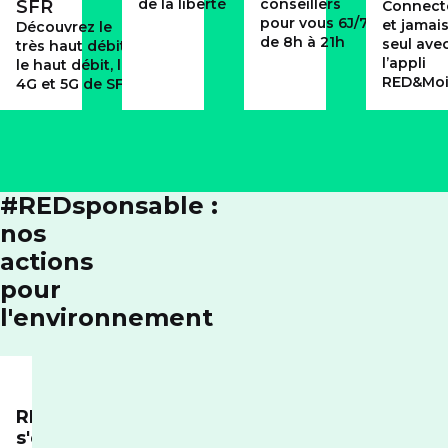
de la liberté
conseillers
SFR
Connect
pour vous 6J/7
et jamai
Découvrez le
de 8h à 21h
seul ave
très haut débit,
l’appli
le haut débit, la
RED&Mo
4G et 5G de SFR
#REDsponsable :
nos
actions
pour
l'environnement
RED
s'engage