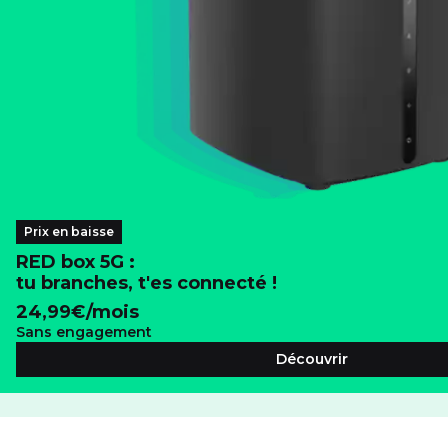
Prix en baisse
RED box 5G :
tu branches, t'es connecté !
24,99
€/mois
Sans engagement
Découvrir