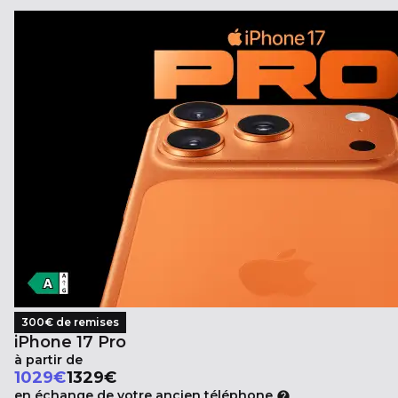
300€ de remises
iPhone 17 Pro
à partir de
Au lieu de
1029
€
1329€
en échange de votre ancien téléphone